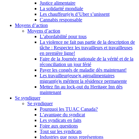
Justice alimentaire
La solidarité mondiale
Les chauffeur(e)s d’Uber s’unissent
Cannabis responsable
Moyens d’action
Moyens d’action
L’abordabilité pour tous
La violence ne fait pas partie de la description de
tâche : Respectez les travailleurs et travailleuses
en première ligne!
Faire de la Journée nationale de la vérité et de la
réconciliation un jour férié
Payer les congés de maladie dès maintenant!
Les travailleur(euse)s agroalimentaires
migrant(e)s méritent la résidence permanente
Mettez fin au lock-out du Heritage Inn dès
maintenant
Se syndiquer
Se syndiquer
Pourquoi les TUAC Canada?
L’avantage du syndicat
Les syndicats en faits
Foire aux questions
Tout sur les syndicats
Industries que nous représentons