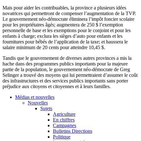
Mais
pour
aider
les
contribuables
, la province a
plusieurs
idées
novatrices
qui
permettront
de
compenser
l’augmentation
de la
TVP
.
Le
gouvernement
néo-démocrate
éliminera
l’impôt
foncier
scolaire
pour les
propriétaires
âgés
;
augmentera
de 250 $
l’exemption
personnelle
de base et les exemptions pour le conjoint et pour les
enfants
à
charge;
exclura
les
sièges
d’auto
pour
enfants
et les
fournitures
pour
bébés
de
l’application
de la
taxe
; et
haussera
le
salaire
minimum de 20 cents pour
atteindre
10,45 $.
Tandis
que
le
gouvernement
de
diverses
autres
provinces a
mis
la
hache
dans
des
programmes
publics
importants
pour la
majeure
partie
de la population, le
gouvernement
néo-démocrate
de Greg
Selinger
a
trouvé
des
moyens
qui
lui
permettraient
d’assumer
le
coût
des infrastructures et des services publics
importants
sans porter
préjudice
aux
citoyens
et
citoyennes
et
à
leurs
familles
.
Médias et nouvelles
Nouvelles
Sujets
Agriculture
En chiffres
Campagnes
Bulletins Directions
Politique