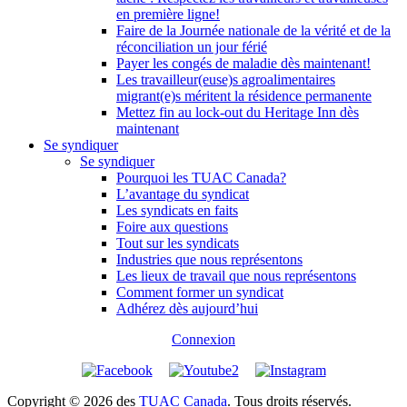
en première ligne!
Faire de la Journée nationale de la vérité et de la
réconciliation un jour férié
Payer les congés de maladie dès maintenant!
Les travailleur(euse)s agroalimentaires
migrant(e)s méritent la résidence permanente
Mettez fin au lock-out du Heritage Inn dès
maintenant
Se syndiquer
Se syndiquer
Pourquoi les TUAC Canada?
L’avantage du syndicat
Les syndicats en faits
Foire aux questions
Tout sur les syndicats
Industries que nous représentons
Les lieux de travail que nous représentons
Comment former un syndicat
Adhérez dès aujourd’hui
Connexion
Copyright © 2026 des
TUAC Canada
. Tous droits réservés.