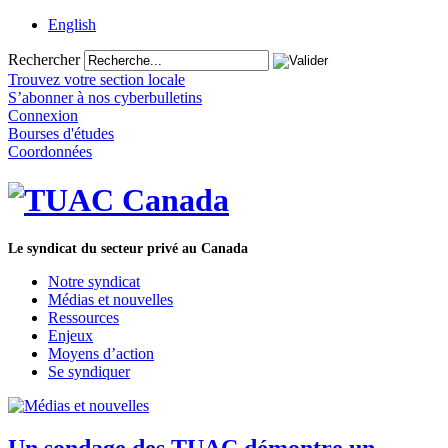
English
Rechercher
Trouvez votre section locale
S’abonner à nos cyberbulletins
Connexion
Bourses d'études
Coordonnées
Le syndicat du secteur privé au Canada
Notre syndicat
Médias et nouvelles
Ressources
Enjeux
Moyens d’action
Se syndiquer
Un sondage des TUAC démontre un