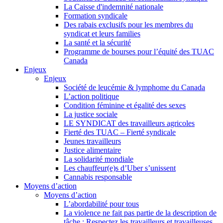
La Caisse d'indemnité nationale
Formation syndicale
Des rabais exclusifs pour les membres du
syndicat et leurs families
La santé et la sécurité
Programme de bourses pour l’équité des TUAC
Canada
Enjeux
Enjeux
Société de leucémie & lymphome du Canada
L’action politique
Condition féminine et égalité des sexes
La justice sociale
LE SYNDICAT des travailleurs agricoles
Fierté des TUAC – Fierté syndicale
Jeunes travailleurs
Justice alimentaire
La solidarité mondiale
Les chauffeur(e)s d’Uber s’unissent
Cannabis responsable
Moyens d’action
Moyens d’action
L’abordabilité pour tous
La violence ne fait pas partie de la description de
tâche : Respectez les travailleurs et travailleuses