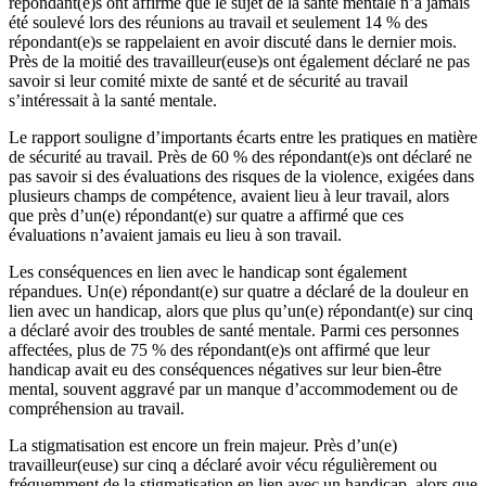
répondant(e)s ont affirmé que le sujet de la santé mentale n’a jamais
été soulevé lors des réunions au travail et seulement 14 % des
répondant(e)s se rappelaient en avoir discuté dans le dernier mois.
Près de la moitié des travailleur(euse)s ont également déclaré ne pas
savoir si leur comité mixte de santé et de sécurité au travail
s’intéressait à la santé mentale.
Le rapport souligne d’importants écarts entre les pratiques en matière
de sécurité au travail. Près de 60 % des répondant(e)s ont déclaré ne
pas savoir si des évaluations des risques de la violence, exigées dans
plusieurs champs de compétence, avaient lieu à leur travail, alors
que près d’un(e) répondant(e) sur quatre a affirmé que ces
évaluations n’avaient jamais eu lieu à son travail.
Les conséquences en lien avec le handicap sont également
répandues. Un(e) répondant(e) sur quatre a déclaré de la douleur en
lien avec un handicap, alors que plus qu’un(e) répondant(e) sur cinq
a déclaré avoir des troubles de santé mentale. Parmi ces personnes
affectées, plus de 75 % des répondant(e)s ont affirmé que leur
handicap avait eu des conséquences négatives sur leur bien-être
mental, souvent aggravé par un manque d’accommodement ou de
compréhension au travail.
La stigmatisation est encore un frein majeur. Près d’un(e)
travailleur(euse) sur cinq a déclaré avoir vécu régulièrement ou
fréquemment de la stigmatisation en lien avec un handicap, alors que