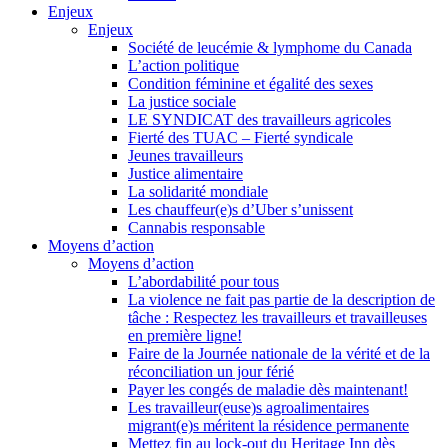
Enjeux
Enjeux
Société de leucémie & lymphome du Canada
L’action politique
Condition féminine et égalité des sexes
La justice sociale
LE SYNDICAT des travailleurs agricoles
Fierté des TUAC – Fierté syndicale
Jeunes travailleurs
Justice alimentaire
La solidarité mondiale
Les chauffeur(e)s d’Uber s’unissent
Cannabis responsable
Moyens d’action
Moyens d’action
L’abordabilité pour tous
La violence ne fait pas partie de la description de
tâche : Respectez les travailleurs et travailleuses
en première ligne!
Faire de la Journée nationale de la vérité et de la
réconciliation un jour férié
Payer les congés de maladie dès maintenant!
Les travailleur(euse)s agroalimentaires
migrant(e)s méritent la résidence permanente
Mettez fin au lock-out du Heritage Inn dès