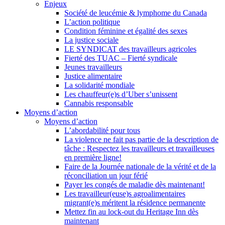
Enjeux
Société de leucémie & lymphome du Canada
L’action politique
Condition féminine et égalité des sexes
La justice sociale
LE SYNDICAT des travailleurs agricoles
Fierté des TUAC – Fierté syndicale
Jeunes travailleurs
Justice alimentaire
La solidarité mondiale
Les chauffeur(e)s d’Uber s’unissent
Cannabis responsable
Moyens d’action
Moyens d’action
L’abordabilité pour tous
La violence ne fait pas partie de la description de
tâche : Respectez les travailleurs et travailleuses
en première ligne!
Faire de la Journée nationale de la vérité et de la
réconciliation un jour férié
Payer les congés de maladie dès maintenant!
Les travailleur(euse)s agroalimentaires
migrant(e)s méritent la résidence permanente
Mettez fin au lock-out du Heritage Inn dès
maintenant