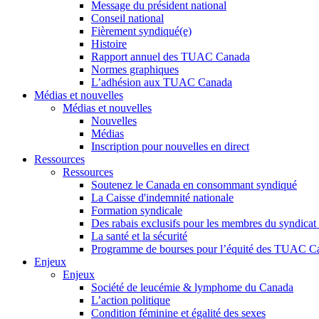
Message du président national
Conseil national
Fièrement syndiqué(e)
Histoire
Rapport annuel des TUAC Canada
Normes graphiques
L’adhésion aux TUAC Canada
Médias et nouvelles
Médias et nouvelles
Nouvelles
Médias
Inscription pour nouvelles en direct
Ressources
Ressources
Soutenez le Canada en consommant syndiqué
La Caisse d'indemnité nationale
Formation syndicale
Des rabais exclusifs pour les membres du syndicat e
La santé et la sécurité
Programme de bourses pour l’équité des TUAC C
Enjeux
Enjeux
Société de leucémie & lymphome du Canada
L’action politique
Condition féminine et égalité des sexes