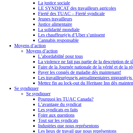
La justice sociale
LE SYNDICAT des travailleurs agricoles
Fierté des TUAC – Fierté syndicale
Jeunes travailleurs
Justice alimentaire
La solidarité mondiale
Les chauffeur(e)s d’Uber s’unissent
Cannabis responsable
Moyens d’action
Moyens d’action
L’abordabilité pour tous
La violence ne fait pas partie de la description de t
Faire de la Journée nationale de la vérité et de la ré
Payer les congés de maladie dès maintenant!
Les travailleur(euse)s agroalimentaires migrant(e)s
Mettez fin au lock-out du Heritage Inn dès mainte
Se syndiquer
Se syndiquer
Pourquoi les TUAC Canada?
L’avantage du syndicat
Les syndicats en faits
Foire aux questions
Tout sur les syndicats
Industries que nous représentons
Les lieux de travail que nous représentons