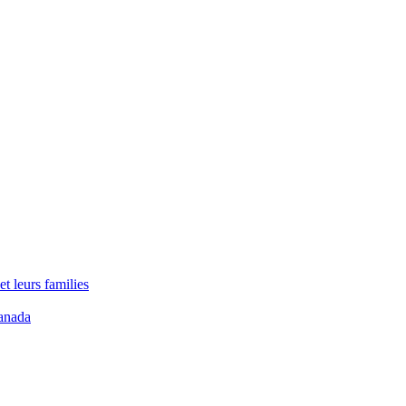
t leurs families
anada