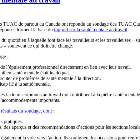
s TUAC de partout au Canada ont répondu au sondage des TUAC Canada 
s réponses forment la base du
rapport sur la santé mentale au travail
.
é du quotidien à laquelle font face les travailleurs et les travailleuses – 
 – soulèvent ce qui doit être changé.
age :
t de l’épuisement professionnel directement en lien avec leur travail.
ail en santé mentale était inadéquat.
scuter de problèmes de santé mentale à la direction.
cap lié à la santé mentale.
é des facteurs communs au travail qui contribuent à la piètre santé ment
que d’accommodements importants.
x résultats du sondage, dont
:
ns pratiques.
s aperçus et des recommandations d’actions pour les sections locales, 
 également la voie vers l’action. Ils soulignent les occasions pour renfor