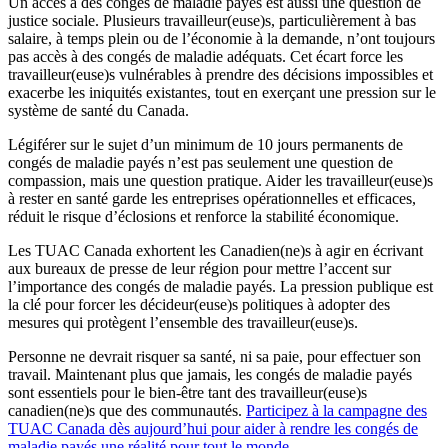
Un accès à des congés de maladie payés est aussi une question de
justice sociale. Plusieurs travailleur(euse)s, particulièrement à bas
salaire, à temps plein ou de l’économie à la demande, n’ont toujours
pas accès à des congés de maladie adéquats. Cet écart force les
travailleur(euse)s vulnérables à prendre des décisions impossibles et
exacerbe les iniquités existantes, tout en exerçant une pression sur le
système de santé du Canada.
Légiférer sur le sujet d’un minimum de 10 jours permanents de
congés de maladie payés n’est pas seulement une question de
compassion, mais une question pratique. Aider les travailleur(euse)s
à rester en santé garde les entreprises opérationnelles et efficaces,
réduit le risque d’éclosions et renforce la stabilité économique.
Les TUAC Canada exhortent les Canadien(ne)s à agir en écrivant
aux bureaux de presse de leur région pour mettre l’accent sur
l’importance des congés de maladie payés. La pression publique est
la clé pour forcer les décideur(euse)s politiques à adopter des
mesures qui protègent l’ensemble des travailleur(euse)s.
Personne ne devrait risquer sa santé, ni sa paie, pour effectuer son
travail. Maintenant plus que jamais, les congés de maladie payés
sont essentiels pour le bien-être tant des travailleur(euse)s
canadien(ne)s que des communautés.
Participez à la campagne des
TUAC Canada dès aujourd’hui pour aider à rendre les congés de
maladie payés une réalité pour tout le monde
.