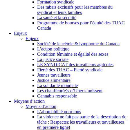
Formation syndicale
Des rabais exclusifs pour les membres du
syndicat et leurs families
La santé et la sécurité
Programme de bourses pour l’équité des TUAC
Canada
Enjeux
Enjeux
Société de leucémie & lymphome du Canada
L’action politique
Condition féminine et égalité des sexes
La justice sociale
LE SYNDICAT des travailleurs agricoles
Fierté des TUAC – Fierté syndicale
Jeunes travailleurs
Justice alimentaire
La solidarité mondiale
Les chauffeur(e)s d’Uber s’unissent
Cannabis responsable
Moyens d’action
Moyens d’action
L’abordabilité pour tous
La violence ne fait pas partie de la description de
tâche : Respectez les travailleurs et travailleuses
en première ligne!