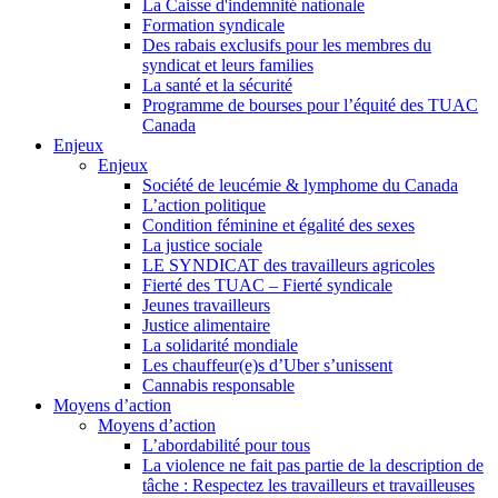
La Caisse d'indemnité nationale
Formation syndicale
Des rabais exclusifs pour les membres du
syndicat et leurs families
La santé et la sécurité
Programme de bourses pour l’équité des TUAC
Canada
Enjeux
Enjeux
Société de leucémie & lymphome du Canada
L’action politique
Condition féminine et égalité des sexes
La justice sociale
LE SYNDICAT des travailleurs agricoles
Fierté des TUAC – Fierté syndicale
Jeunes travailleurs
Justice alimentaire
La solidarité mondiale
Les chauffeur(e)s d’Uber s’unissent
Cannabis responsable
Moyens d’action
Moyens d’action
L’abordabilité pour tous
La violence ne fait pas partie de la description de
tâche : Respectez les travailleurs et travailleuses