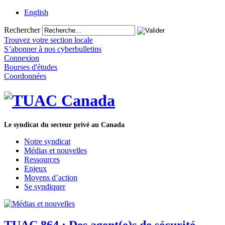
English
Rechercher
Trouvez votre section locale
S’abonner à nos cyberbulletins
Connexion
Bourses d'études
Coordonnées
Le syndicat du secteur privé au Canada
Notre syndicat
Médias et nouvelles
Ressources
Enjeux
Moyens d’action
Se syndiquer
TUAC 864 : Des agent(e)s de sécurité