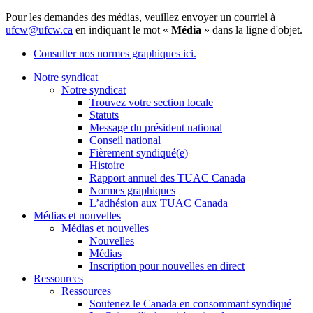
Pour les demandes des médias, veuillez envoyer un courriel à
ufcw@ufcw.ca
en indiquant le mot «
Média
» dans la ligne d'objet.
Consulter nos normes graphiques ici.
Notre syndicat
Notre syndicat
Trouvez votre section locale
Statuts
Message du président national
Conseil national
Fièrement syndiqué(e)
Histoire
Rapport annuel des TUAC Canada
Normes graphiques
L’adhésion aux TUAC Canada
Médias et nouvelles
Médias et nouvelles
Nouvelles
Médias
Inscription pour nouvelles en direct
Ressources
Ressources
Soutenez le Canada en consommant syndiqué