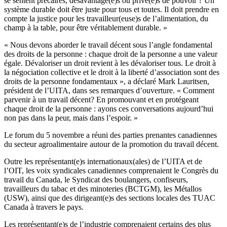
se sentent précaires, désavantagé(e)s ou privé(e)s de pouvoir ? Un
système durable doit être juste pour tous et toutes. Il doit prendre en
compte la justice pour les travailleur(euse)s de l’alimentation, du
champ à la table, pour être véritablement durable. »
« Nous devons aborder le travail décent sous l’angle fondamental
des droits de la personne : chaque droit de la personne a une valeur
égale. Dévaloriser un droit revient à les dévaloriser tous. Le droit à
la négociation collective et le droit à la liberté d’association sont des
droits de la personne fondamentaux », a déclaré Mark Lauritsen,
président de l’UITA, dans ses remarques d’ouverture. « Comment
parvenir à un travail décent? En promouvant et en protégeant
chaque droit de la personne : ayons ces conversations aujourd’hui
non pas dans la peur, mais dans l’espoir. »
Le forum du 5 novembre a réuni des parties prenantes canadiennes
du secteur agroalimentaire autour de la promotion du travail décent.
Outre les représentant(e)s internationaux(ales) de l’UITA et de
l’OIT, les voix syndicales canadiennes comprenaient le Congrès du
travail du Canada, le Syndicat des boulangers, confiseurs,
travailleurs du tabac et des minoteries (BCTGM), les Métallos
(USW), ainsi que des dirigeant(e)s des sections locales des TUAC
Canada à travers le pays.
Les représentant(e)s de l’industrie comprenaient certains des plus