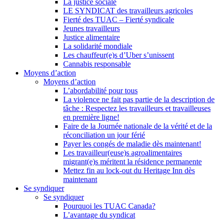
La justice sociale
LE SYNDICAT des travailleurs agricoles
Fierté des TUAC – Fierté syndicale
Jeunes travailleurs
Justice alimentaire
La solidarité mondiale
Les chauffeur(e)s d’Uber s’unissent
Cannabis responsable
Moyens d’action
Moyens d’action
L’abordabilité pour tous
La violence ne fait pas partie de la description de
tâche : Respectez les travailleurs et travailleuses
en première ligne!
Faire de la Journée nationale de la vérité et de la
réconciliation un jour férié
Payer les congés de maladie dès maintenant!
Les travailleur(euse)s agroalimentaires
migrant(e)s méritent la résidence permanente
Mettez fin au lock-out du Heritage Inn dès
maintenant
Se syndiquer
Se syndiquer
Pourquoi les TUAC Canada?
L’avantage du syndicat