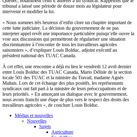
Québec
,
notamment
celui
d’adhérer
à
un
syndicat
.
Rappelons
que
le
tribunal a
laissé
une
période
de
douze
mois
au
législateur
pour
intervenir
et modifier la
loi
.
«
Nous
sommes
très
heureux
d’enfin
clore
un
chapitre
important de
cette
lutte
judiciaire
. La
décision
du
gouvernement
de ne pas
interjeter
appel
revêt
une
importance
particulière
puisqu’elle
ouvre
la
voie
aux discussions qui
permettront
de
régulariser
une
situation
discriminatoire
à
l’encontre
de
tous
les
travailleurs
agricoles
saisonniers
»,
d’expliquer
Louis
Bolduc
, adjoint
exécutif
au
président
national des
TUAC
Canada.
À
cet
effet
,
une
rencontre
a
déjà
eu
lieu le
vendredi
12
avril
dernier
entre
Louis
Bolduc
des
TUAC
Canada, Mario
Délisle
de la section
locale 501 des
TUAC
et la
ministre
du Travail, madame
Agnès
Maltais
.
Lors
de
cet
échange
des plus
positifs
, les
représentants
syndicaux
ont
fait part
à
la
ministre
de
leurs
préoccupations
et de
leurs
priorités
. « En
amorçant
un
dialogue
avec
le
gouvernement
,
nous
avons
franchi
une
étape
de plus
vers
le respect des
droits
des
travailleurs
agricoles
», de
conclure
Louis
Bolduc
.
Médias et nouvelles
Nouvelles
Sujets
Agriculture