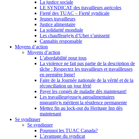
La justice sociale
LE SYNDICAT des travailleurs agricoles
Fierté des TUAC – Fierté syndicale
Jeunes travailleurs
Justice alimentaire
La solidarité mondiale
Les chauffeur(e)s d’Uber s’unissent
Cannabis responsable
Moyens d’action
Moyens d’action
L’abordabilité pour tous
La violence ne fait pas partie de la description de
tâche : Respectez les travailleurs et travailleuses
en première ligne!
Faire de la Journée nationale de la vérité et de la
réconciliation un jour férié
Payer les congés de maladie dès maintenant!
Les travailleur(euse)s agroalimentaires
migrant(e)s méritent la résidence permanente
Mettez fin au lock-out du Heritage Inn dès
maintenant
Se syndiquer
Se syndiquer
Pourquoi les TUAC Canada?
L’avantage du syndicat