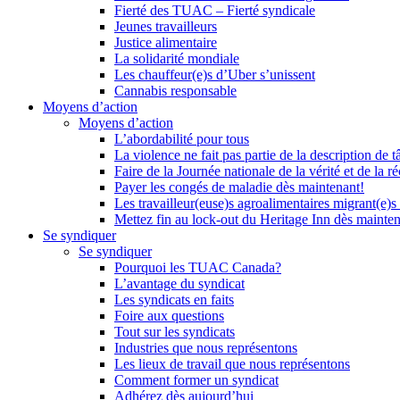
Fierté des TUAC – Fierté syndicale
Jeunes travailleurs
Justice alimentaire
La solidarité mondiale
Les chauffeur(e)s d’Uber s’unissent
Cannabis responsable
Moyens d’action
Moyens d’action
L’abordabilité pour tous
La violence ne fait pas partie de la description de t
Faire de la Journée nationale de la vérité et de la ré
Payer les congés de maladie dès maintenant!
Les travailleur(euse)s agroalimentaires migrant(e)s
Mettez fin au lock-out du Heritage Inn dès mainte
Se syndiquer
Se syndiquer
Pourquoi les TUAC Canada?
L’avantage du syndicat
Les syndicats en faits
Foire aux questions
Tout sur les syndicats
Industries que nous représentons
Les lieux de travail que nous représentons
Comment former un syndicat
Adhérez dès aujourd’hui