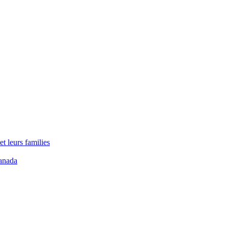
t leurs families
anada