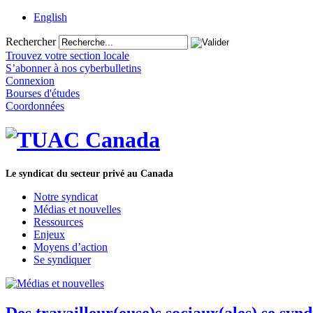
English
Rechercher
Trouvez votre section locale
S’abonner à nos cyberbulletins
Connexion
Bourses d'études
Coordonnées
Le syndicat du secteur privé au Canada
Notre syndicat
Médias et nouvelles
Ressources
Enjeux
Moyens d’action
Se syndiquer
Des travailleur(euse)s sociaux(ales) se sy