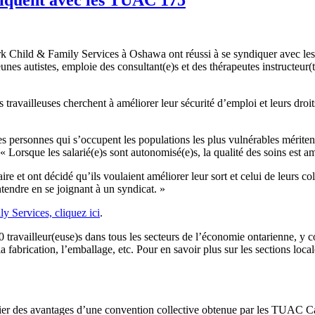
Child & Family Services à Oshawa ont réussi à se syndiquer avec les
unes autistes, emploie des consultant(e)s et des thérapeutes instructeur(tr
es travailleuses cherchent à améliorer leur sécurité d’emploi et leurs droi
s personnes qui s’occupent les populations les plus vulnérables méritent d
 « Lorsque les salarié(e)s sont autonomisé(e)s, la qualité des soins est 
ire et ont décidé qu’ils voulaient améliorer leur sort et celui de leurs 
 entendre en se joignant à un syndicat. »
y Services, cliquez ici
.
availleur(euse)s dans tous les secteurs de l’économie ontarienne, y compr
la fabrication, l’emballage, etc. Pour en savoir plus sur les sections lo
icier des avantages d’une convention collective obtenue par les TUAC C