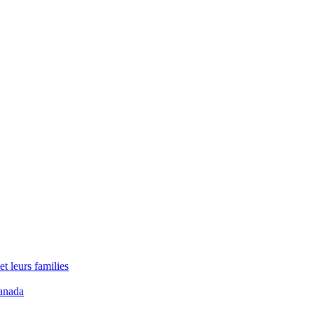
t leurs families
anada