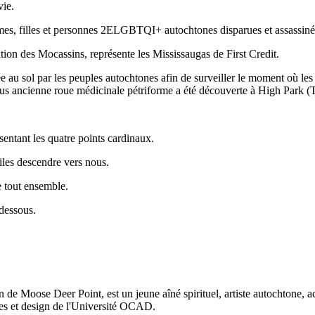
vie.
mes, filles et personnes 2ELGBTQI+ autochtones disparues et assassinées
cation des Mocassins, représente les Mississaugas de First Credit.
e au sol par les peuples autochtones afin de surveiller le moment où les
plus ancienne roue médicinale pétriforme a été découverte à High Park (T
entant les quatre points cardinaux.
toiles descendre vers nous.
e tout ensemble.
-dessous.
 de Moose Deer Point, est un jeune aîné spirituel, artiste autochtone, act
ues et design de l'Université OCAD.