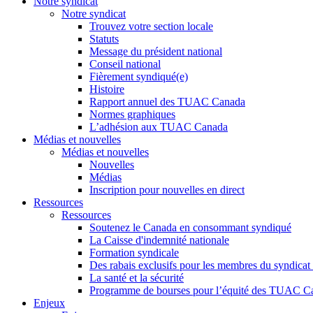
Notre syndicat
Notre syndicat
Trouvez votre section locale
Statuts
Message du président national
Conseil national
Fièrement syndiqué(e)
Histoire
Rapport annuel des TUAC Canada
Normes graphiques
L’adhésion aux TUAC Canada
Médias et nouvelles
Médias et nouvelles
Nouvelles
Médias
Inscription pour nouvelles en direct
Ressources
Ressources
Soutenez le Canada en consommant syndiqué
La Caisse d'indemnité nationale
Formation syndicale
Des rabais exclusifs pour les membres du syndicat e
La santé et la sécurité
Programme de bourses pour l’équité des TUAC C
Enjeux