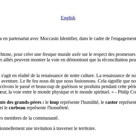
English
partenariat avec Moccasin Identifier, dans le cadre de l'engagement co
htone, pour créer une fresque murale axée sur le respect des promesses d
 alliés peuvent montrer la voie en démontrant que la réconciliation peut
s'agit en réalité de la renaissance de notre culture. La renaissance de no
aventure. Le 8e feu nous dit que nous fusionnons. Cela signifie que no
écrivons le passé et beaucoup de guérison se produira pendant cette p
ur, la voie entre le monde physique et le monde spirituel. » - Philip Cot
ts des grands-pères :
le
loup
représente l'humilité, le
castor
représente
et le
corbeau
représente l'honnêteté.
s, les membres de la communauté.
onnellement une invitation à traverser le territoire.