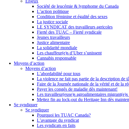
Enjeux
Société de leucémie & lymphome du Canada
L’action politique
Condition féminine et égalité des sexes
La justice sociale
LE SYNDICAT des travailleurs agricoles
Fierté des TUAC – Fierté syndicale
Jeunes travailleurs
Justice alimentaire
La solidarité mondiale
Les chauffeur(e)s d’Uber s’unissent
Cannabis responsable
Moyens d’action
Moyens d’action
L’abordabilité pour tous
La violence ne fait pas partie de la description de t
Faire de la Journée nationale de la vérité et de la ré
Payer les congés de maladie dès maintenant!
Les travailleur(euse)s agroalimentaires migrant(e)s
Mettez fin au lock-out du Heritage Inn dès mainte
Se syndiquer
Se syndiquer
Pourquoi les TUAC Canada?
L’avantage du syndicat
Les syndicats en faits