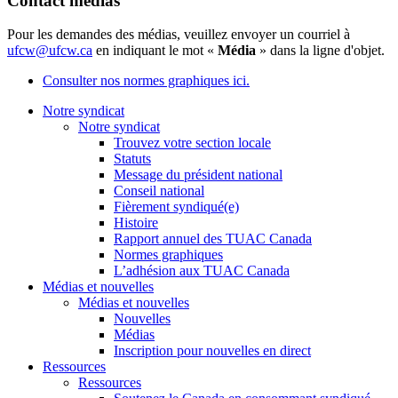
Contact médias
Pour les demandes des médias, veuillez envoyer un courriel à
ufcw@ufcw.ca
en indiquant le mot «
Média
» dans la ligne d'objet.
Consulter nos normes graphiques ici.
Notre syndicat
Notre syndicat
Trouvez votre section locale
Statuts
Message du président national
Conseil national
Fièrement syndiqué(e)
Histoire
Rapport annuel des TUAC Canada
Normes graphiques
L’adhésion aux TUAC Canada
Médias et nouvelles
Médias et nouvelles
Nouvelles
Médias
Inscription pour nouvelles en direct
Ressources
Ressources