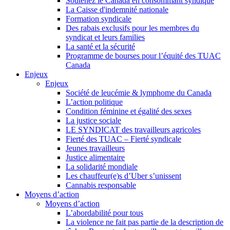
Soutenez le Canada en consommant syndiqué
La Caisse d'indemnité nationale
Formation syndicale
Des rabais exclusifs pour les membres du
syndicat et leurs families
La santé et la sécurité
Programme de bourses pour l’équité des TUAC
Canada
Enjeux
Enjeux
Société de leucémie & lymphome du Canada
L’action politique
Condition féminine et égalité des sexes
La justice sociale
LE SYNDICAT des travailleurs agricoles
Fierté des TUAC – Fierté syndicale
Jeunes travailleurs
Justice alimentaire
La solidarité mondiale
Les chauffeur(e)s d’Uber s’unissent
Cannabis responsable
Moyens d’action
Moyens d’action
L’abordabilité pour tous
La violence ne fait pas partie de la description de