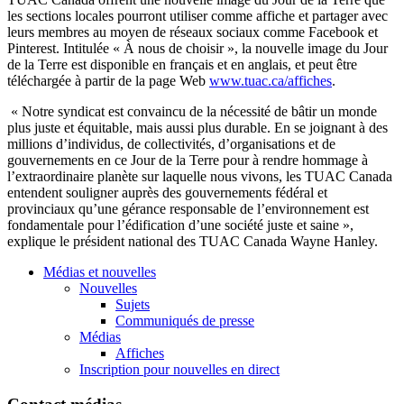
les sections locales
pourront
utiliser
comme
affiche
et
partager
avec
leurs
membres
au
moyen
de
réseaux
sociaux
comme
Facebook et
Pinterest
.
Intitulée
«
À
nous
de
choisir
», la nouvelle image du Jour
de la Terre
est
disponible
en
français
et en
anglais
, et
peut
être
téléchargée
à
partir
de la page Web
www.tuac.ca/affiches
.
« Notre syndicat est convaincu de la nécessité de bâtir un monde
plus juste et équitable, mais aussi plus durable. En se joignant à des
millions d’individus, de collectivités, d’organisations et de
gouvernements en ce Jour de la Terre pour à rendre hommage à
l’extraordinaire planète sur laquelle nous vivons, les TUAC Canada
entendent souligner auprès des gouvernements fédéral et
provinciaux qu’une gérance responsable de l’environnement est
fondamentale pour l’édification d’une société juste et saine »,
explique le président national des TUAC Canada Wayne Hanley.
Médias et nouvelles
Nouvelles
Sujets
Communiqués de presse
Médias
Affiches
Inscription pour nouvelles en direct