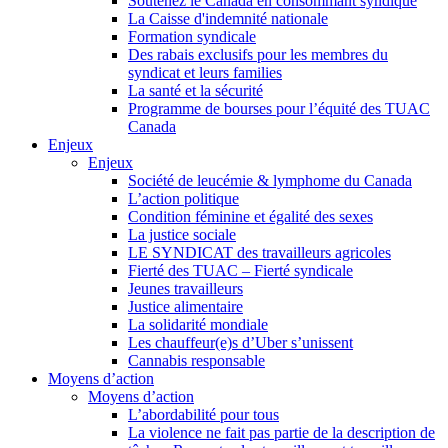
Soutenez le Canada en consommant syndiqué
La Caisse d'indemnité nationale
Formation syndicale
Des rabais exclusifs pour les membres du
syndicat et leurs families
La santé et la sécurité
Programme de bourses pour l’équité des TUAC
Canada
Enjeux
Enjeux
Société de leucémie & lymphome du Canada
L’action politique
Condition féminine et égalité des sexes
La justice sociale
LE SYNDICAT des travailleurs agricoles
Fierté des TUAC – Fierté syndicale
Jeunes travailleurs
Justice alimentaire
La solidarité mondiale
Les chauffeur(e)s d’Uber s’unissent
Cannabis responsable
Moyens d’action
Moyens d’action
L’abordabilité pour tous
La violence ne fait pas partie de la description de