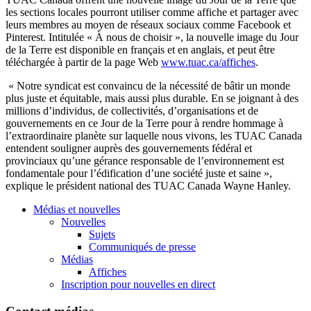
les sections locales
pourront
utiliser
comme
affiche
et
partager
avec
leurs
membres
au
moyen
de
réseaux
sociaux
comme
Facebook et
Pinterest
.
Intitulée
«
À
nous
de
choisir
», la nouvelle image du Jour
de la Terre
est
disponible
en
français
et en
anglais
, et
peut
être
téléchargée
à
partir
de la page Web
www.tuac.ca/affiches
.
« Notre syndicat est convaincu de la nécessité de bâtir un monde
plus juste et équitable, mais aussi plus durable. En se joignant à des
millions d’individus, de collectivités, d’organisations et de
gouvernements en ce Jour de la Terre pour à rendre hommage à
l’extraordinaire planète sur laquelle nous vivons, les TUAC Canada
entendent souligner auprès des gouvernements fédéral et
provinciaux qu’une gérance responsable de l’environnement est
fondamentale pour l’édification d’une société juste et saine »,
explique le président national des TUAC Canada Wayne Hanley.
Médias et nouvelles
Nouvelles
Sujets
Communiqués de presse
Médias
Affiches
Inscription pour nouvelles en direct