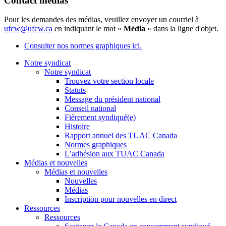
Contact médias
Pour les demandes des médias, veuillez envoyer un courriel à
ufcw@ufcw.ca
en indiquant le mot «
Média
» dans la ligne d'objet.
Consulter nos normes graphiques ici.
Notre syndicat
Notre syndicat
Trouvez votre section locale
Statuts
Message du président national
Conseil national
Fièrement syndiqué(e)
Histoire
Rapport annuel des TUAC Canada
Normes graphiques
L’adhésion aux TUAC Canada
Médias et nouvelles
Médias et nouvelles
Nouvelles
Médias
Inscription pour nouvelles en direct
Ressources
Ressources