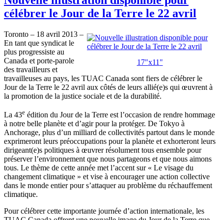
célébrer le Jour de la Terre le 22 avril
Toronto – 18
avril
2013 –
En
tant
que
syndicat
le
plus
progressiste
au
Canada et
porte-parole
17"
x11
"
des
travailleurs
et
travailleuses
au pays, les
TUAC
Canada
sont
fiers
de
célébrer
le
Jour de la Terre le 22
avril
aux
côtés
de
leurs
allié
(e)s qui
œuvrent
à
la promotion de la justice
sociale
et de la
durabilité
.
e
La
43
édition
du Jour de la Terre
est
l’occasion
de
rendre
hommage
à
notre
belle
planète
et
d’agir
pour la
protéger
. De Tokyo
à
Anchorage, plus
d’un
milliard de
collectivités
partout
dans
le
monde
exprimeront
leurs
préoccupations
pour la
planète
et
exhorteront
leurs
dirigeant
(e)s
politiques
à
œuvrer
résolument
tous
ensemble pour
préserver
l’environnement
que
nous
partageons
et
que
nous
aimons
tous
. Le
thème
de
cette
année
met
l’accent
sur
« Le visage du
changement
climatique
» et vise
à
encourager
une
action collective
dans
le
monde
entier
pour
s’attaquer
au
problème
du
réchauffement
climatique
.
Pour
célébrer
cette
importante
journée
d’action
internationale
, les
TUAC
Canada
offrent
une
nouvelle image du Jour de la Terre
que