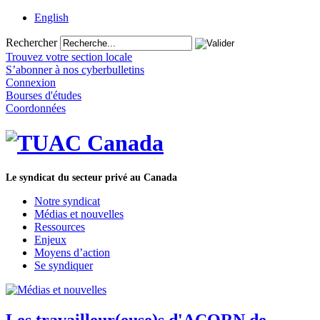
English
Rechercher
Trouvez votre section locale
S’abonner à nos cyberbulletins
Connexion
Bourses d'études
Coordonnées
Le syndicat du secteur privé au Canada
Notre syndicat
Médias et nouvelles
Ressources
Enjeux
Moyens d’action
Se syndiquer
Les travailleur(euse)s d'ACORN de