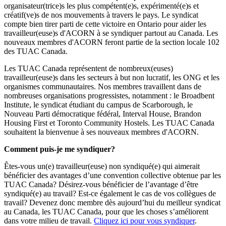
organisateur(trice)s les plus compétent(e)s, expérimenté(e)s et
créatif(ve)s de nos mouvements à travers le pays. Le syndicat
compte bien tirer parti de cette victoire en Ontario pour aider les
travailleur(euse)s d'ACORN à se syndiquer partout au Canada. Les
nouveaux membres d'ACORN feront partie de la section locale 102
des TUAC Canada.
Les TUAC Canada représentent de nombreux(euses)
travailleur(euse)s dans les secteurs à but non lucratif, les ONG et les
organismes communautaires. Nos membres travaillent dans de
nombreuses organisations progressistes, notamment : le Broadbent
Institute, le syndicat étudiant du campus de Scarborough, le
Nouveau Parti démocratique fédéral, Interval House, Brandon
Housing First et Toronto Community Hostels. Les TUAC Canada
souhaitent la bienvenue à ses nouveaux membres d'ACORN.
Comment puis-je me syndiquer?
Êtes-vous un(e) travailleur(euse) non syndiqué(e) qui aimerait
bénéficier des avantages d’une convention collective obtenue par les
TUAC Canada? Désirez-vous bénéficier de l’avantage d’être
syndiqué(e) au travail? Est-ce également le cas de vos collègues de
travail? Devenez donc membre dès aujourd’hui du meilleur syndicat
au Canada, les TUAC Canada, pour que les choses s’améliorent
dans votre milieu de travail.
Cliquez ici pour vous syndiquer
.