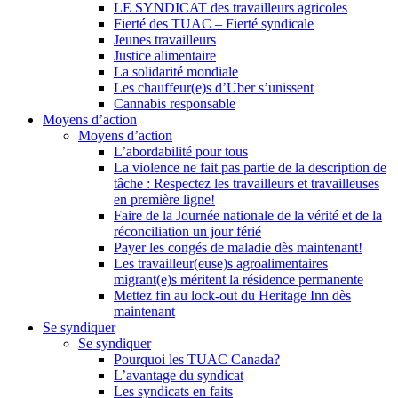
LE SYNDICAT des travailleurs agricoles
Fierté des TUAC – Fierté syndicale
Jeunes travailleurs
Justice alimentaire
La solidarité mondiale
Les chauffeur(e)s d’Uber s’unissent
Cannabis responsable
Moyens d’action
Moyens d’action
L’abordabilité pour tous
La violence ne fait pas partie de la description de
tâche : Respectez les travailleurs et travailleuses
en première ligne!
Faire de la Journée nationale de la vérité et de la
réconciliation un jour férié
Payer les congés de maladie dès maintenant!
Les travailleur(euse)s agroalimentaires
migrant(e)s méritent la résidence permanente
Mettez fin au lock-out du Heritage Inn dès
maintenant
Se syndiquer
Se syndiquer
Pourquoi les TUAC Canada?
L’avantage du syndicat
Les syndicats en faits