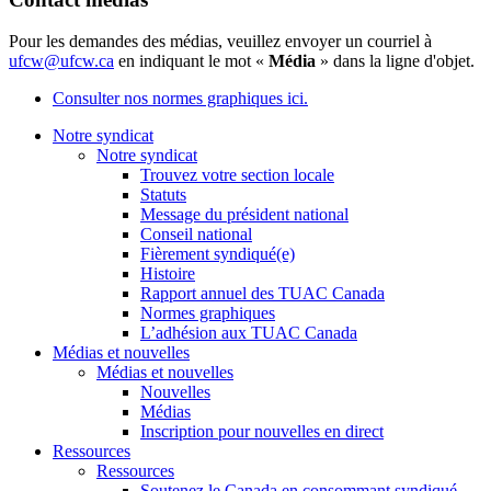
Pour les demandes des médias, veuillez envoyer un courriel à
ufcw@ufcw.ca
en indiquant le mot «
Média
» dans la ligne d'objet.
Consulter nos normes graphiques ici.
Notre syndicat
Notre syndicat
Trouvez votre section locale
Statuts
Message du président national
Conseil national
Fièrement syndiqué(e)
Histoire
Rapport annuel des TUAC Canada
Normes graphiques
L’adhésion aux TUAC Canada
Médias et nouvelles
Médias et nouvelles
Nouvelles
Médias
Inscription pour nouvelles en direct
Ressources
Ressources
Soutenez le Canada en consommant syndiqué