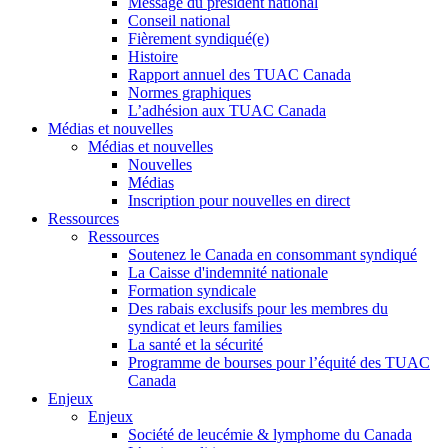
Message du président national
Conseil national
Fièrement syndiqué(e)
Histoire
Rapport annuel des TUAC Canada
Normes graphiques
L’adhésion aux TUAC Canada
Médias et nouvelles
Médias et nouvelles
Nouvelles
Médias
Inscription pour nouvelles en direct
Ressources
Ressources
Soutenez le Canada en consommant syndiqué
La Caisse d'indemnité nationale
Formation syndicale
Des rabais exclusifs pour les membres du
syndicat et leurs families
La santé et la sécurité
Programme de bourses pour l’équité des TUAC
Canada
Enjeux
Enjeux
Société de leucémie & lymphome du Canada