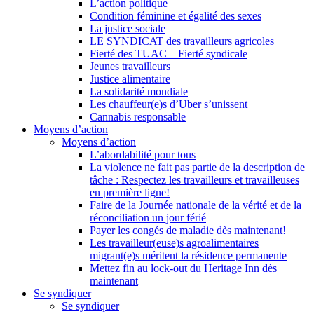
L’action politique
Condition féminine et égalité des sexes
La justice sociale
LE SYNDICAT des travailleurs agricoles
Fierté des TUAC – Fierté syndicale
Jeunes travailleurs
Justice alimentaire
La solidarité mondiale
Les chauffeur(e)s d’Uber s’unissent
Cannabis responsable
Moyens d’action
Moyens d’action
L’abordabilité pour tous
La violence ne fait pas partie de la description de
tâche : Respectez les travailleurs et travailleuses
en première ligne!
Faire de la Journée nationale de la vérité et de la
réconciliation un jour férié
Payer les congés de maladie dès maintenant!
Les travailleur(euse)s agroalimentaires
migrant(e)s méritent la résidence permanente
Mettez fin au lock-out du Heritage Inn dès
maintenant
Se syndiquer
Se syndiquer