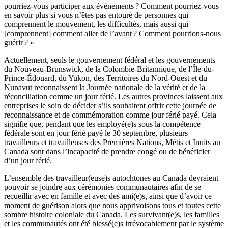
pourriez-vous participer aux événements ? Comment pourriez-vous
en savoir plus si vous n’êtes pas entouré de personnes qui
comprennent le mouvement, les difficultés, mais aussi qui
[comprennent] comment aller de l’avant ? Comment pourrions-nous
guérir ? »
Actuellement, seuls le gouvernement fédéral et les gouvernements
du Nouveau-Brunswick, de la Colombie-Britannique, de l’Île-du-
Prince-Édouard, du Yukon, des Territoires du Nord-Ouest et du
Nunavut reconnaissent la Journée nationale de la vérité et de la
réconciliation comme un jour férié. Les autres provinces laissent aux
entreprises le soin de décider s’ils souhaitent offrir cette journée de
reconnaissance et de commémoration comme jour férié payé. Cela
signifie que, pendant que les employé(e)s sous la compétence
fédérale sont en jour férié payé le 30 septembre, plusieurs
travailleurs et travailleuses des Premières Nations, Métis et Inuits au
Canada sont dans l’incapacité de prendre congé ou de bénéficier
d’un jour férié.
L’ensemble des travailleur(euse)s autochtones au Canada devraient
pouvoir se joindre aux cérémonies communautaires afin de se
recueillir avec en famille et avec des ami(e)s, ainsi que d’avoir ce
moment de guérison alors que nous apprivoisons tous et toutes cette
sombre histoire coloniale du Canada. Les survivant(e)s, les familles
et les communautés ont été blessé(e)s irrévocablement par le système