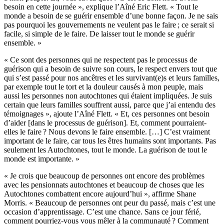
besoin en cette journée », explique l’Aîné Eric Flett. « Tout le
monde a besoin de se guérir ensemble d’une bonne façon. Je ne sais
pas pourquoi les gouvernements ne veulent pas le faire ; ce serait si
facile, si simple de le faire. De laisser tout le monde se guérir
ensemble. »
« Ce sont des personnes qui ne respectent pas le processus de
guérison qui a besoin de suivre son cours, le respect envers tout que
qui s’est passé pour nos ancêtres et les survivant(e)s et leurs familles,
par exemple tout le tort et la douleur causés à mon peuple, mais
aussi les personnes non autochtones qui étaient impliquées. Je suis
certain que leurs familles souffrent aussi, parce que j’ai entendu des
témoignages », ajoute l’Aîné Flett. « Et, ces personnes ont besoin
d’aider [dans le processus de guérison]. Et, comment pourraient-
elles le faire ? Nous devons le faire ensemble. […] C’est vraiment
important de le faire, car tous les êtres humains sont importants. Pas
seulement les Autochtones, tout le monde. La guérison de tout le
monde est importante. »
« Je crois que beaucoup de personnes ont encore des problèmes
avec les pensionnats autochtones et beaucoup de choses que les
Autochtones combattent encore aujourd’hui », affirme Shane
Morris. « Beaucoup de personnes ont peur du passé, mais c’est une
occasion d’apprentissage. C’est une chance. Sans ce jour férié,
comment pourriez-vous vous mêler à la communauté ? Comment