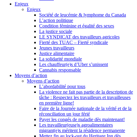
Enjeux
Enjeux
Société de leucémie & lymphome du Canada
L’action politique
Condition féminine et égalité des sexes
La justice sociale
LE SYNDICAT des travailleurs agricoles
Fierté des TUAC – Fierté syndicale
Jeunes travailleurs
Justice alimentaire
La solidarité mondiale
Les chauffeur(e)s d’Uber s’unissent
Cannabis responsable
Moyens d’action
Moyens d’action
L’abordabilité pour tous
La violence ne fait pas partie de la description de
tâche : Respectez les travailleurs et travailleuses
en première ligne!
Faire de la Journée nationale de la vérité et de la
réconciliation un jour férié
Payer les congés de maladie dès maintenant!
Les travailleur(euse)s agroalimentaires
migrant(e)s méritent la résidence permanente
Mettez fin au lock-out du Heritage Inn dès