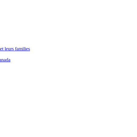
t leurs families
anada