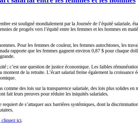
 est souligné mondialement par la Journée de l’équité salariale, établie
ennies de progrès vers l’équité entre les femmes et les hommes en matiè
es. Pour les femmes de couleur, les femmes autochtones, les travaill
 Canada rapporte que les femmes gagnent environ 0,87 $ pour chaque doll
 grande.
uité ; c’est une question de justice économique. Les faibles rémunérati
au moment de la retraite. L’écart salarial freine également la croissance
onomique.
omme des lois sur la transparence salariale, des lois plus solides en ma
t fait leurs preuves pour réduire les iniquités salariales.
le requiert de s’attaquer aux barrières systémiques, dont la discriminatio
taires.
 cliquez ici
.