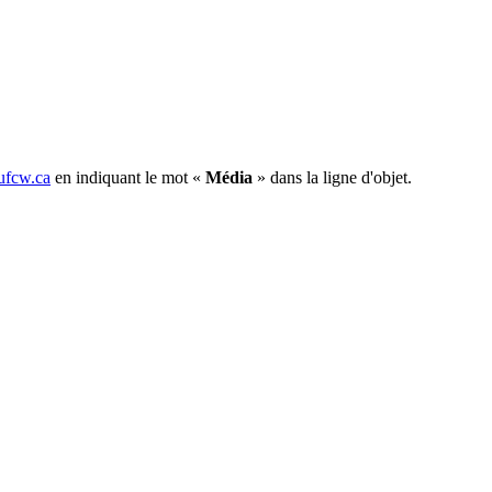
fcw.ca
en indiquant le mot «
Média
» dans la ligne d'objet.