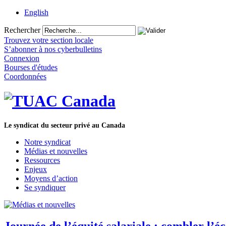
English
Rechercher
Trouvez votre section locale
S’abonner à nos cyberbulletins
Connexion
Bourses d'études
Coordonnées
Le syndicat du secteur privé au Canada
Notre syndicat
Médias et nouvelles
Ressources
Enjeux
Moyens d’action
Se syndiquer
Journée de l’équité salariale : combler l’é