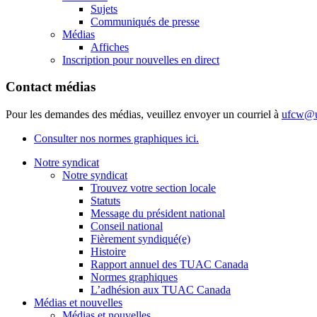
Sujets
Communiqués de presse
Médias
Affiches
Inscription pour nouvelles en direct
Contact médias
Pour les demandes des médias, veuillez envoyer un courriel à
ufcw@u
Consulter nos normes graphiques ici.
Notre syndicat
Notre syndicat
Trouvez votre section locale
Statuts
Message du président national
Conseil national
Fièrement syndiqué(e)
Histoire
Rapport annuel des TUAC Canada
Normes graphiques
L’adhésion aux TUAC Canada
Médias et nouvelles
Médias et nouvelles