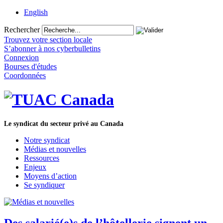
English
Rechercher
Trouvez votre section locale
S’abonner à nos cyberbulletins
Connexion
Bourses d'études
Coordonnées
Le syndicat du secteur privé au Canada
Notre syndicat
Médias et nouvelles
Ressources
Enjeux
Moyens d’action
Se syndiquer
Des salarié(e)s de l’hôtellerie signent un