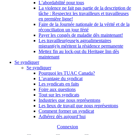
L’abordabilité pour tous
La violence ne fait pas partie de la description de
tâche : Respectez les travailleurs et travailleuses
en première ligne!
Faire de la Journée nationale de la vérité et de la
réconciliation un jour férié
Payer les congés de maladie dès maintenant!
Les travailleur(euse)s agroalimentaires
migrant(e)s méritent la résidence permanente
Mettez fin au lock-out du Heritage Inn dès
maintenant
Se syndiquer
Se syndiquer
Pourquoi les TUAC Canada?
L’avantage du syndicat
Les syndicats en faits
Foire aux questions
Tout sur les syndicats
Industries que nous représentons
Les lieux de travail que nous représentons
Comment former un syndicat
Adhérez dès aujourd’hui
Connexion