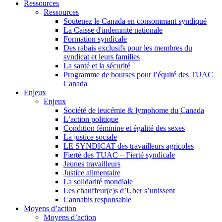
Ressources
Ressources
Soutenez le Canada en consommant syndiqué
La Caisse d'indemnité nationale
Formation syndicale
Des rabais exclusifs pour les membres du
syndicat et leurs families
La santé et la sécurité
Programme de bourses pour l’équité des TUAC
Canada
Enjeux
Enjeux
Société de leucémie & lymphome du Canada
L’action politique
Condition féminine et égalité des sexes
La justice sociale
LE SYNDICAT des travailleurs agricoles
Fierté des TUAC – Fierté syndicale
Jeunes travailleurs
Justice alimentaire
La solidarité mondiale
Les chauffeur(e)s d’Uber s’unissent
Cannabis responsable
Moyens d’action
Moyens d’action