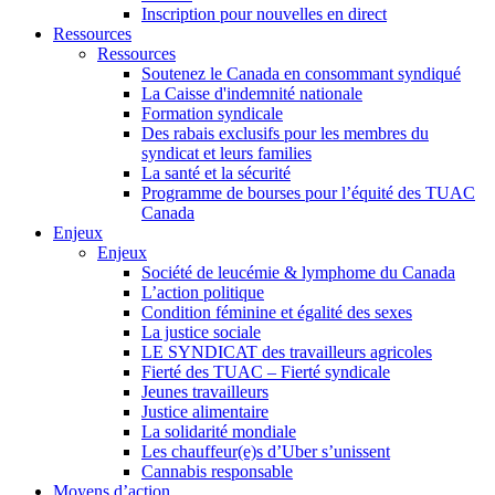
Inscription pour nouvelles en direct
Ressources
Ressources
Soutenez le Canada en consommant syndiqué
La Caisse d'indemnité nationale
Formation syndicale
Des rabais exclusifs pour les membres du
syndicat et leurs families
La santé et la sécurité
Programme de bourses pour l’équité des TUAC
Canada
Enjeux
Enjeux
Société de leucémie & lymphome du Canada
L’action politique
Condition féminine et égalité des sexes
La justice sociale
LE SYNDICAT des travailleurs agricoles
Fierté des TUAC – Fierté syndicale
Jeunes travailleurs
Justice alimentaire
La solidarité mondiale
Les chauffeur(e)s d’Uber s’unissent
Cannabis responsable
Moyens d’action