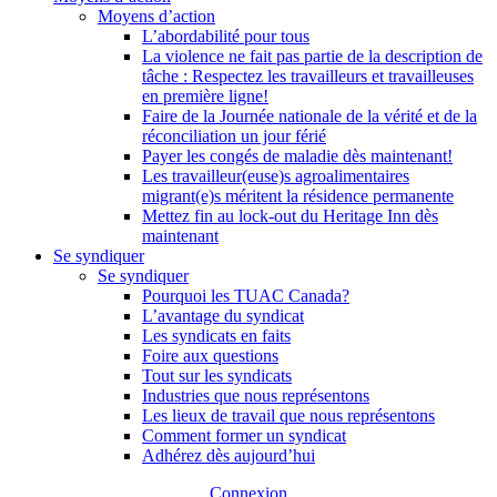
Moyens d’action
L’abordabilité pour tous
La violence ne fait pas partie de la description de
tâche : Respectez les travailleurs et travailleuses
en première ligne!
Faire de la Journée nationale de la vérité et de la
réconciliation un jour férié
Payer les congés de maladie dès maintenant!
Les travailleur(euse)s agroalimentaires
migrant(e)s méritent la résidence permanente
Mettez fin au lock-out du Heritage Inn dès
maintenant
Se syndiquer
Se syndiquer
Pourquoi les TUAC Canada?
L’avantage du syndicat
Les syndicats en faits
Foire aux questions
Tout sur les syndicats
Industries que nous représentons
Les lieux de travail que nous représentons
Comment former un syndicat
Adhérez dès aujourd’hui
Connexion