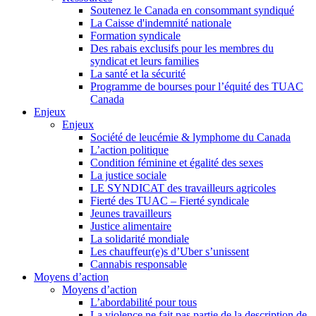
Soutenez le Canada en consommant syndiqué
La Caisse d'indemnité nationale
Formation syndicale
Des rabais exclusifs pour les membres du
syndicat et leurs families
La santé et la sécurité
Programme de bourses pour l’équité des TUAC
Canada
Enjeux
Enjeux
Société de leucémie & lymphome du Canada
L’action politique
Condition féminine et égalité des sexes
La justice sociale
LE SYNDICAT des travailleurs agricoles
Fierté des TUAC – Fierté syndicale
Jeunes travailleurs
Justice alimentaire
La solidarité mondiale
Les chauffeur(e)s d’Uber s’unissent
Cannabis responsable
Moyens d’action
Moyens d’action
L’abordabilité pour tous
La violence ne fait pas partie de la description de