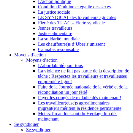
L’action politique
Condition féminine et égalité des sexes
La justice sociale
LE SYNDICAT des travailleurs agricoles
Fierté des TUAC – Fierté syndicale
Jeunes travailleurs
Justice alimentaire
La solidarité mondiale
Les chauffeur(e)s d’Uber s’unissent
Cannabis responsable
Moyens d’action
Moyens d’action
L’abordabilité pour tous
La violence ne fait pas partie de la description de
tâche : Respectez les travailleurs et travailleuses
en première ligne!
Faire de la Journée nationale de la vérité et de la
réconciliation un jour férié
Payer les congés de maladie dès maintenant!
Les travailleur(euse)s agroalimentaires
migrant(e)s méritent la résidence permanente
Mettez fin au lock-out du Heritage Inn dès
maintenant
Se syndiquer
Se syndiquer