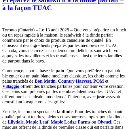
à la façon TUAC
Toronto (Ontario) – Le 13 août 2025 – Que vous prépariez un lunch
ou un repas rapide à la maison, le sandwich à la dinde parfait
commence par le choix de produits canadiens de qualité. En
choisissant des ingrédients préparés par les membres des TUAC
Canada, vous ne créez pas seulement un délicieux sandwich; vous
appuyez les travailleurs et les travailleuses, ainsi que leurs familles
de partout dans le pays.
Commençons par la base :
le pain
. Que vous préfériez un pain de
blé entier ou un pain blanc moelleux classique, les choix comme les
pains tranchés de
Bon Matin
,
Country Harvest
,
POM
et
Villaggio
offrent des tranches parfaites pour contenir votre création.
Ces pains sont préparés par les membres talentueux des TUAC et
offrent une base idéale : moelleux à l’intérieur, avec juste assez de
croustillant lorsque vous les grillez.
Ensuite, le clou du spectacle :
la dinde
. Pour des tranches de haute
qualité qui sont tendres, pleines et savoureuses, optez pour la dinde
de
Lilydale
,
Maple Leaf
,
Maple Lodge Farms
ou
Olymel
. Ces
marques offrent de la dinde de première classe qui est parfaite dans