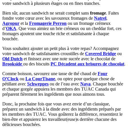
votre sandwich à plusieurs étages ou en fines tranches.
Bien sûr, aucun sandwich ne serait complet sans
fromage
. Faites
fondre votre cœur avec les savoureux fromages de
Natrel
,
Agropur
et la
Fromagerie Perron
ou un fromage crémeux
d’
OKA
. Que vous aimiez un brie crémeux ou un cheddar fort, ces
fromages ajoutent une touche riche et satisfaisante à chaque
bouchée.
Vous souhaitez ajouter un petit plus à votre repas? Accompagnez
votre sandwich de satisfaisantes croustilles de
Covered Bridge
ou
Old Dutch
et finissez avec une note sucrée avec le chocolat de
Brookside
ou des biscuits
PC Décadent aux brisures de chocolat
.
Comme boisson, savourez une tasse de thé chaud de
Four
O’Clock
ou
La CourTisane
, ou optez pour quelque chose de
pétillant avec
Schweppes
ou de l’eau avec
Naya
. Chaque bouchée
et chaque gorgée appuiera les membres des TUAC Canada qui
préparent fièrement les ingrédients que nous aimons tous.
Donc, la prochaine fois que vous avez envie d’un classique,
préparez un sandwich à la dinde avec des ingrédients préparés par
les membres des TUAC. Vous goûterez la différence, ressentirez le
bien-être et appuierez les travailleur(euse)s derrière chacune des
délicieuses bouchées.