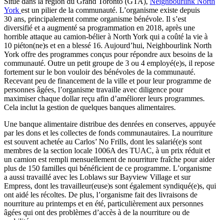
Situé dans la région du Grand Toronto (GTA),
Neighbourlink North
York
est un pilier de la communauté. L’organisme existe depuis
30 ans, principalement comme organisme bénévole. Il s’est
diversifié et a augmenté sa programmation en 2018, après une
horrible attaque au camion-bélier à North York qui a coûté la vie à
10 piéton(ne)s et en a blessé 16. Aujourd’hui, Neighbourlink North
York offre des programmes conçus pour répondre aux besoins de la
communauté. Outre un petit groupe de 3 ou 4 employé(e)s, il repose
fortement sur le bon vouloir des bénévoles de la communauté.
Recevant peu de financement de la ville et pour leur programme de
personnes âgées, l’organisme travaille avec diligence pour
maximiser chaque dollar reçu afin d’améliorer leurs programmes.
Cela inclut la gestion de quelques banques alimentaires.
Une banque alimentaire distribue des denrées en conserves, appuyée
par les dons et les collectes de fonds communautaires. La nourriture
est souvent achetée au Carlos’ No Frills, dont les salarié(e)s sont
membres de la section locale 1006A des TUAC, à un prix réduit et
un camion est rempli mensuellement de nourriture fraîche pour aider
plus de 150 familles qui bénéficient de ce programme. L’organisme
a aussi travaillé avec les Loblaws sur Bayview Village et sur
Empress, dont les travailleur(euse)s sont également syndiqué(e)s, qui
ont aidé les récoltes. De plus, l’organisme fait des livraisons de
nourriture au printemps et en été, particulièrement aux personnes
âgées qui ont des problèmes d’accès à de la nourriture ou de