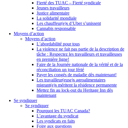
Fierté des TUAC – Fierté syndicale
Jeunes travailleurs
Justice alimentaire
La solidarité mondiale
Les chauffeur(e)s d’Uber s’unissent
Cannabis responsable
Moyens d’action
Moyens d’action
L’abordabilité pour tous
La violence ne fait pas partie de la description de
tâche : Respectez les travailleurs et travailleuses
en première ligne!
Faire de la Journée nationale de la vérité et de la
réconciliation un jour férié
Payer les congés de maladie dès maintenant!
Les travailleur(euse)s agroalimentaires
migrant(e)s méritent la résidence permanente
Mettez fin au lock-out du Heritage Inn dès
maintenant
Se syndiquer
Se syndiquer
Pourquoi les TUAC Canada?
L’avantage du syndicat
Les syndicats en faits
Foire aux questions