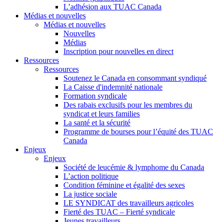
L’adhésion aux TUAC Canada
Médias et nouvelles
Médias et nouvelles
Nouvelles
Médias
Inscription pour nouvelles en direct
Ressources
Ressources
Soutenez le Canada en consommant syndiqué
La Caisse d'indemnité nationale
Formation syndicale
Des rabais exclusifs pour les membres du
syndicat et leurs families
La santé et la sécurité
Programme de bourses pour l’équité des TUAC
Canada
Enjeux
Enjeux
Société de leucémie & lymphome du Canada
L’action politique
Condition féminine et égalité des sexes
La justice sociale
LE SYNDICAT des travailleurs agricoles
Fierté des TUAC – Fierté syndicale
Jeunes travailleurs