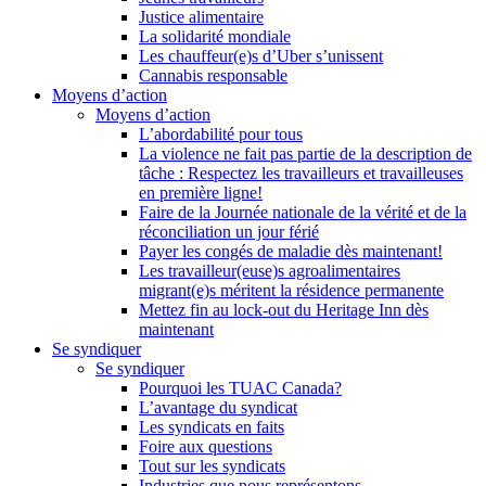
Justice alimentaire
La solidarité mondiale
Les chauffeur(e)s d’Uber s’unissent
Cannabis responsable
Moyens d’action
Moyens d’action
L’abordabilité pour tous
La violence ne fait pas partie de la description de
tâche : Respectez les travailleurs et travailleuses
en première ligne!
Faire de la Journée nationale de la vérité et de la
réconciliation un jour férié
Payer les congés de maladie dès maintenant!
Les travailleur(euse)s agroalimentaires
migrant(e)s méritent la résidence permanente
Mettez fin au lock-out du Heritage Inn dès
maintenant
Se syndiquer
Se syndiquer
Pourquoi les TUAC Canada?
L’avantage du syndicat
Les syndicats en faits
Foire aux questions
Tout sur les syndicats
Industries que nous représentons