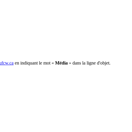
fcw.ca
en indiquant le mot «
Média
» dans la ligne d'objet.