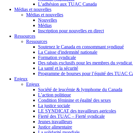
L’adhésion aux TUAC Canada
Médias et nouvelles
Médias et nouvelles
Nouvelles
Médias
Inscription pour nouvelles en direct
Ressources
Ressources
Soutenez le Canada en consommant syndiqué
La Caisse d'indemnité nationale
Formation syndicale
Des rabais exclusifs pour les membres du syndicat e
La santé et la sécurité
Programme de bourses pour l’équité des TUAC C
Enjeux
Enjeux
Société de leucémie & lymphome du Canada
L’action politique
Condition féminine et égalité des sexes
La justice sociale
LE SYNDICAT des travailleurs agricoles
Fierté des TUAC – Fierté syndicale
Jeunes travailleurs
Justice alimentaire
La solidarité mondiale