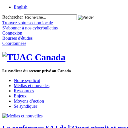
English
Rechercher
Trouvez votre section locale
S’abonner à nos cyberbulletins
Connexion
Bourses d'études
Coordonnées
Le syndicat du secteur privé au Canada
Notre syndicat
Médias et nouvelles
Ressources
Enjeux
Moyens d’action
Se syndiquer
La conférence SAJ de l'Ouest réunit et res