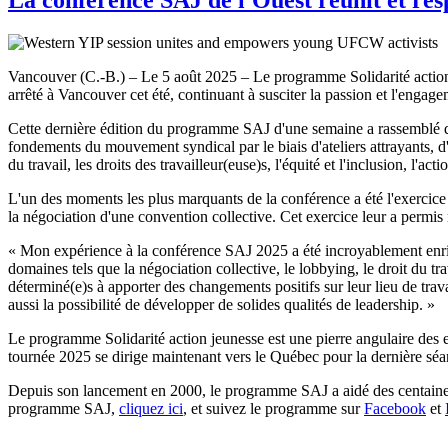
Vancouver (C.-B.) – Le 5 août 2025 – Le programme Solidarité action
arrêté à Vancouver cet été, continuant à susciter la passion et l'engag
Cette dernière édition du programme SAJ d'une semaine a rassemblé d
fondements du mouvement syndical par le biais d'ateliers attrayants, d'ac
du travail, les droits des travailleur(euse)s, l'équité et l'inclusion, l'act
L'un des moments les plus marquants de la conférence a été l'exercice 
la négociation d'une convention collective. Cet exercice leur a permis
« Mon expérience à la conférence SAJ 2025 a été incroyablement enri
domaines tels que la négociation collective, le lobbying, le droit du t
déterminé(e)s à apporter des changements positifs sur leur lieu de tr
aussi la possibilité de développer de solides qualités de leadership. »
Le programme Solidarité action jeunesse est une pierre angulaire des 
tournée 2025 se dirige maintenant vers le Québec pour la dernière séan
Depuis son lancement en 2000, le programme SAJ a aidé des centaines
programme SAJ,
cliquez ici
, et suivez le programme sur
Facebook
et