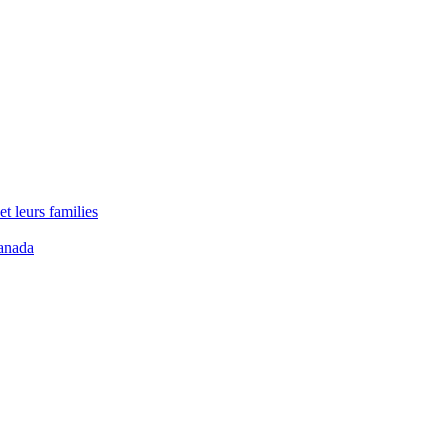
t leurs families
anada