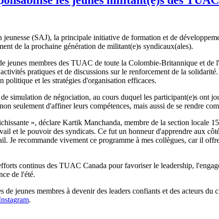
 jeunesse (SAJ), la principale initiative de formation et de développ
ement de la prochaine génération de militant(e)s syndicaux(ales).
e jeunes membres des TUAC de toute la Colombie-Britannique et de l'Al
tivités pratiques et de discussions sur le renforcement de la solidarité. 
ion politique et les stratégies d'organisation efficaces.
de simulation de négociation, au cours duquel les participant(e)s ont jo
 non seulement d'affiner leurs compétences, mais aussi de se rendre com
chissante », déclare Kartik Manchanda, membre de la section locale 1
ravail et le pouvoir des syndicats. Ce fut un honneur d'apprendre aux côt
avail. Je recommande vivement ce programme à mes collègues, car il off
efforts continus des TUAC Canada pour favoriser le leadership, l'engage
ce de l'été.
 de jeunes membres à devenir des leaders confiants et des acteurs du 
Instagram
.