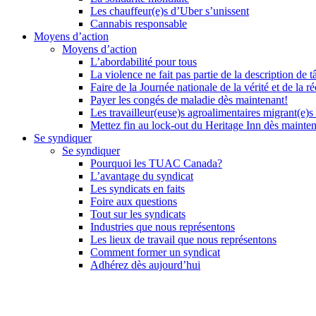
Les chauffeur(e)s d’Uber s’unissent
Cannabis responsable
Moyens d’action
Moyens d’action
L’abordabilité pour tous
La violence ne fait pas partie de la description de t
Faire de la Journée nationale de la vérité et de la ré
Payer les congés de maladie dès maintenant!
Les travailleur(euse)s agroalimentaires migrant(e)s
Mettez fin au lock-out du Heritage Inn dès mainte
Se syndiquer
Se syndiquer
Pourquoi les TUAC Canada?
L’avantage du syndicat
Les syndicats en faits
Foire aux questions
Tout sur les syndicats
Industries que nous représentons
Les lieux de travail que nous représentons
Comment former un syndicat
Adhérez dès aujourd’hui