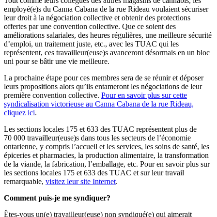
Tout comme leurs collègues des autres magasins de cannabis, les
employé(e)s du Canna Cabana de la rue Rideau voulaient sécuriser
leur droit à la négociation collective et obtenir des protections
offertes par une convention collective. Que ce soient des
améliorations salariales, des heures régulières, une meilleure sécurité
d’emploi, un traitement juste, etc., avec les TUAC qui les
représentent, ces travailleur(euse)s avanceront désormais en un bloc
uni pour se bâtir une vie meilleure.
La prochaine étape pour ces membres sera de se réunir et déposer
leurs propositions alors qu’ils entameront les négociations de leur
première convention collective.
Pour en savoir plus sur cette
syndicalisation victorieuse au Canna Cabana de la rue Rideau,
cliquez ici
.
Les sections locales 175 et 633 des TUAC représentent plus de
70 000 travailleur(euse)s dans tous les secteurs de l’économie
ontarienne, y compris l’accueil et les services, les soins de santé, les
épiceries et pharmacies, la production alimentaire, la transformation
de la viande, la fabrication, l’emballage, etc. Pour en savoir plus sur
les sections locales 175 et 633 des TUAC et sur leur travail
remarquable,
visitez leur site Internet
.
Comment puis-je me syndiquer?
Êtes-vous un(e) travailleur(euse) non syndiqué(e) qui aimerait