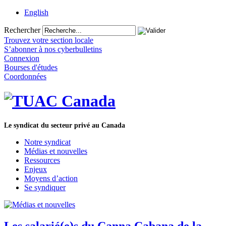
English
Rechercher
Trouvez votre section locale
S’abonner à nos cyberbulletins
Connexion
Bourses d'études
Coordonnées
Le syndicat du secteur privé au Canada
Notre syndicat
Médias et nouvelles
Ressources
Enjeux
Moyens d’action
Se syndiquer
Les salarié(e)s du Canna Cabana de la