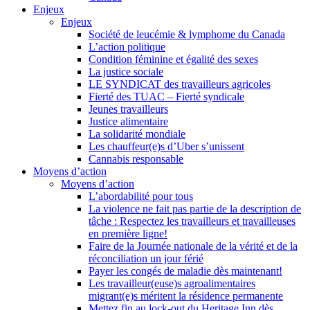
Enjeux
Enjeux
Société de leucémie & lymphome du Canada
L’action politique
Condition féminine et égalité des sexes
La justice sociale
LE SYNDICAT des travailleurs agricoles
Fierté des TUAC – Fierté syndicale
Jeunes travailleurs
Justice alimentaire
La solidarité mondiale
Les chauffeur(e)s d’Uber s’unissent
Cannabis responsable
Moyens d’action
Moyens d’action
L’abordabilité pour tous
La violence ne fait pas partie de la description de
tâche : Respectez les travailleurs et travailleuses
en première ligne!
Faire de la Journée nationale de la vérité et de la
réconciliation un jour férié
Payer les congés de maladie dès maintenant!
Les travailleur(euse)s agroalimentaires
migrant(e)s méritent la résidence permanente
Mettez fin au lock-out du Heritage Inn dès