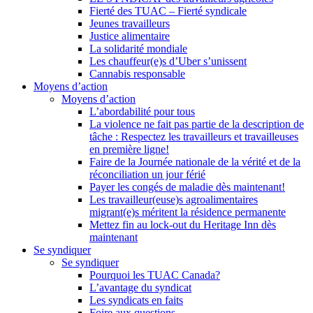
Fierté des TUAC – Fierté syndicale
Jeunes travailleurs
Justice alimentaire
La solidarité mondiale
Les chauffeur(e)s d’Uber s’unissent
Cannabis responsable
Moyens d’action
Moyens d’action
L’abordabilité pour tous
La violence ne fait pas partie de la description de
tâche : Respectez les travailleurs et travailleuses
en première ligne!
Faire de la Journée nationale de la vérité et de la
réconciliation un jour férié
Payer les congés de maladie dès maintenant!
Les travailleur(euse)s agroalimentaires
migrant(e)s méritent la résidence permanente
Mettez fin au lock-out du Heritage Inn dès
maintenant
Se syndiquer
Se syndiquer
Pourquoi les TUAC Canada?
L’avantage du syndicat
Les syndicats en faits
Foire aux questions