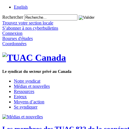
English
Rechercher
Trouvez votre section locale
S’abonner à nos cyberbulletins
Connexion
Bourses d'études
Coordonnées
Le syndicat du secteur privé au Canada
Notre syndicat
Médias et nouvelles
Ressources
Enjeux
Moyens d’action
Se syndiquer
Les membres des TUAC 832 de la coopérati