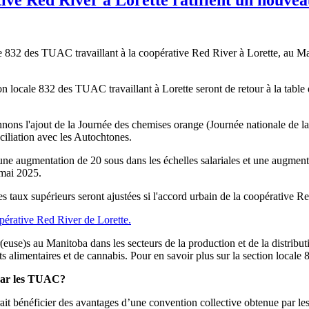
le 832 des TUAC travaillant à la coopérative Red River à Lorette, au Ma
n locale 832 des TUAC travaillant à Lorette seront de retour à la table de
nons l'ajout de la Journée des chemises orange (Journée nationale de la vé
nciliation avec les Autochtones.
e augmentation de 20 sous dans les échelles salariales et une augmentati
 mai 2025.
s taux supérieurs seront ajustées si l'accord urbain de la coopérative Re
opérative Red River de Lorette.
se)s au Manitoba dans les secteurs de la production et de la distribution
uits alimentaires et de cannabis. Pour en savoir plus sur la section loca
 par les TUAC?
erait bénéficier des avantages d’une convention collective obtenue par