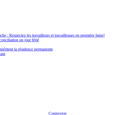
âche : Respectez les travailleurs et travailleuses en première ligne!
conciliation un jour férié
 méritent la résidence permanente
nant
Connexion