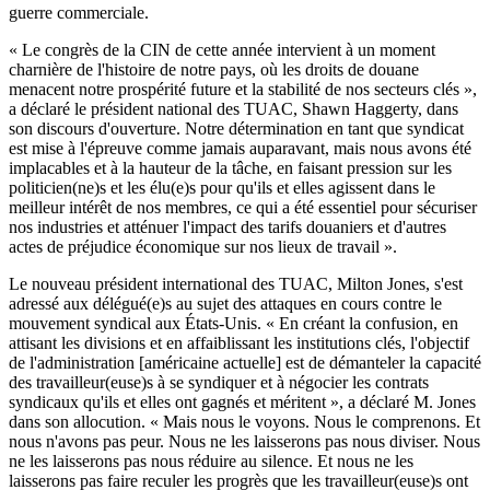
guerre commerciale.
« Le congrès de la CIN de cette année intervient à un moment
charnière de l'histoire de notre pays, où les droits de douane
menacent notre prospérité future et la stabilité de nos secteurs clés »,
a déclaré le président national des TUAC, Shawn Haggerty, dans
son discours d'ouverture. Notre détermination en tant que syndicat
est mise à l'épreuve comme jamais auparavant, mais nous avons été
implacables et à la hauteur de la tâche, en faisant pression sur les
politicien(ne)s et les élu(e)s pour qu'ils et elles agissent dans le
meilleur intérêt de nos membres, ce qui a été essentiel pour sécuriser
nos industries et atténuer l'impact des tarifs douaniers et d'autres
actes de préjudice économique sur nos lieux de travail ».
Le nouveau président international des TUAC, Milton Jones, s'est
adressé aux délégué(e)s au sujet des attaques en cours contre le
mouvement syndical aux États-Unis. « En créant la confusion, en
attisant les divisions et en affaiblissant les institutions clés, l'objectif
de l'administration [américaine actuelle] est de démanteler la capacité
des travailleur(euse)s à se syndiquer et à négocier les contrats
syndicaux qu'ils et elles ont gagnés et méritent », a déclaré M. Jones
dans son allocution. « Mais nous le voyons. Nous le comprenons. Et
nous n'avons pas peur. Nous ne les laisserons pas nous diviser. Nous
ne les laisserons pas nous réduire au silence. Et nous ne les
laisserons pas faire reculer les progrès que les travailleur(euse)s ont