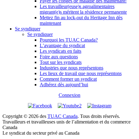
Payer les congés de maladie dès maintenant!
Les travailleur(euse)s agroalimentaires
migrant(e)s méritent la résidence permanente
Mettez fin au lock-out du Heritage Inn dès
maintenant
Se syndiquer
Se syndiquer
Pourquoi les TUAC Canada?
L’avantage du syndicat
Les syndicats en faits
Foire aux questions
Tout sur les syndicats
Industries que nous représentons
Les lieux de travail que nous représentons
Comment former un syndicat
Adhérez dès aujourd’hui
Connexion
Copyright © 2026 des
TUAC Canada
. Tous droits réservés.
Travailleurs et travailleuses unis de l’alimentation et du commerce
Canada
Le syndicat du secteur privé au Canada