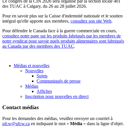
Le congrès de la CIN 2026 sera organisé par la section locale 401
des TUAC à Calgary, du 26 au 28 juillet 2026.
Pour en savoir plus sur la Caisse d'indemnité nationale et le soutien
intégral qu'elle apporte aux membres,
consultez son site Web
.
Pour défendre le Canada face à la guerre commerciale en cours,
consultez notre page sur les produits fabriqués par les membres de
notre syndicat pour savoir quels produits alimentaires sont fabriqués
au Canada par des membres des TUAC
.
Médias et nouvelles
Nouvelles
Sujets
Communiqués de presse
Médias
Affiches
Inscription pour nouvelles en direct
Contact médias
Pour les demandes des médias, veuillez envoyer un courriel à
ufcw@ufcw.ca
en indiquant le mot «
Média
» dans la ligne d'objet.