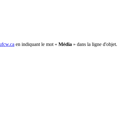
fcw.ca
en indiquant le mot «
Média
» dans la ligne d'objet.