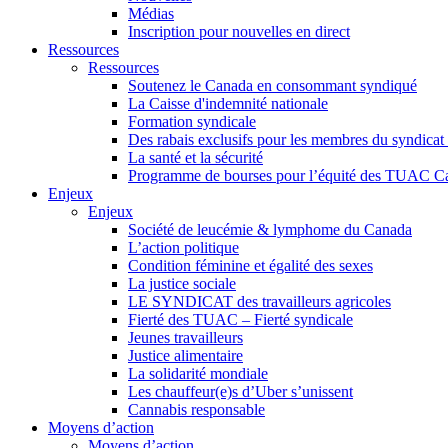
Médias
Inscription pour nouvelles en direct
Ressources
Ressources
Soutenez le Canada en consommant syndiqué
La Caisse d'indemnité nationale
Formation syndicale
Des rabais exclusifs pour les membres du syndicat e
La santé et la sécurité
Programme de bourses pour l’équité des TUAC C
Enjeux
Enjeux
Société de leucémie & lymphome du Canada
L’action politique
Condition féminine et égalité des sexes
La justice sociale
LE SYNDICAT des travailleurs agricoles
Fierté des TUAC – Fierté syndicale
Jeunes travailleurs
Justice alimentaire
La solidarité mondiale
Les chauffeur(e)s d’Uber s’unissent
Cannabis responsable
Moyens d’action
Moyens d’action