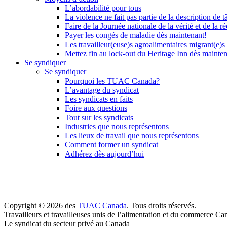
L’abordabilité pour tous
La violence ne fait pas partie de la description de t
Faire de la Journée nationale de la vérité et de la ré
Payer les congés de maladie dès maintenant!
Les travailleur(euse)s agroalimentaires migrant(e)s
Mettez fin au lock-out du Heritage Inn dès mainte
Se syndiquer
Se syndiquer
Pourquoi les TUAC Canada?
L’avantage du syndicat
Les syndicats en faits
Foire aux questions
Tout sur les syndicats
Industries que nous représentons
Les lieux de travail que nous représentons
Comment former un syndicat
Adhérez dès aujourd’hui
Copyright © 2026 des
TUAC Canada
. Tous droits réservés.
Travailleurs et travailleuses unis de l’alimentation et du commerce Ca
Le syndicat du secteur privé au Canada