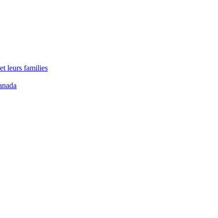
t leurs families
anada