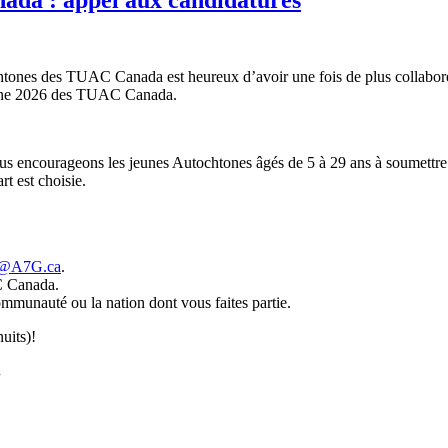
chtones des TUAC Canada est heureux d’avoir une fois de plus collabor
htone 2026 des TUAC Canada.
us encourageons les jeunes Autochtones âgés de 5 à 29 ans à soumettre leu
rt est choisie.
n@A7G.ca
.
AC Canada.
ommunauté ou la nation dont vous faites partie.
uits)!
.