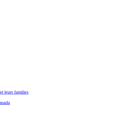
t leurs families
anada