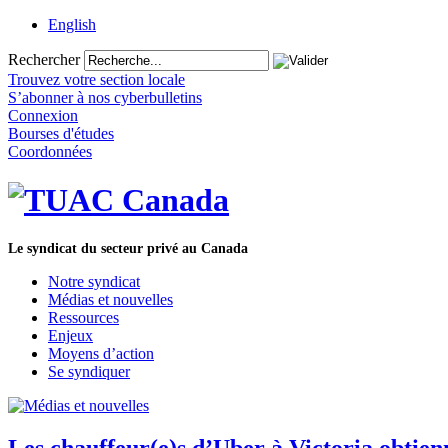
English
Rechercher
Trouvez votre section locale
S’abonner à nos cyberbulletins
Connexion
Bourses d'études
Coordonnées
Le syndicat du secteur privé au Canada
Notre syndicat
Médias et nouvelles
Ressources
Enjeux
Moyens d’action
Se syndiquer
Les chauffeur(e)s d’Uber à Victoria obtie