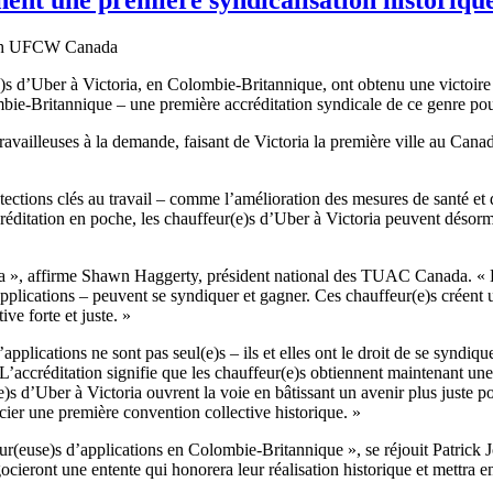
s d’Uber à Victoria, en Colombie-Britannique, ont obtenu une victoire m
ie-Britannique – une première accréditation syndicale de ce genre pou
 travailleuses à la demande, faisant de Victoria la première ville au Ca
ections clés au travail – comme l’amélioration des mesures de santé et d
créditation en poche, les chauffeur(e)s d’Uber à Victoria peuvent désor
a », affirme Shawn Haggerty, président national des TUAC Canada. « L’
pplications – peuvent se syndiquer et gagner. Ces chauffeur(e)s créent
ve forte et juste. »
applications ne sont pas seul(e)s – ils et elles ont le droit de se syndique
réditation signifie que les chauffeur(e)s obtiennent maintenant une plac
)s d’Uber à Victoria ouvrent la voie en bâtissant un avenir plus juste 
gocier une première convention collective historique. »
leur(euse)s d’applications en Colombie-Britannique », se réjouit Patric
gocieront une entente qui honorera leur réalisation historique et mettra