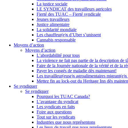
La justice sociale
LE SYNDICAT des travailleurs agricoles
Fierté des TUAC – Fierté syndicale
Jeunes travailleurs
Justice alimentaire
La solidarité mondiale
Les chauffeur(e)s d’Uber s’unissent
Cannabis responsable
Moyens d’action
Moyens d’action
L’abordabilité pour tous
La violence ne fait pas partie de la description de t
Faire de la Journée nationale de la vérité et de la ré
Payer les congés de maladie dès maintenant!
Les travailleur(euse)s agroalimentaires migrant(e)s
Mettez fin au lock-out du Heritage Inn dès mainte
Se syndiquer
Se syndiquer
Pourquoi les TUAC Canada?
L’avantage du syndicat
Les syndicats en faits
Foire aux questions
Tout sur les syndicats
Industries que nous représentons
Les lieux de travail que nous représentons