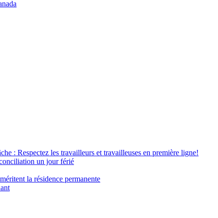
anada
âche : Respectez les travailleurs et travailleuses en première ligne!
conciliation un jour férié
 méritent la résidence permanente
nant