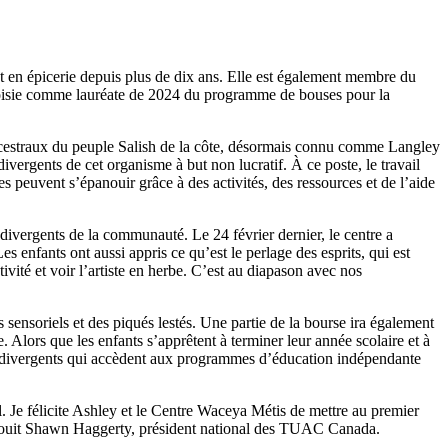
 en épicerie depuis plus de dix ans. Elle est également membre du
oisie comme lauréate de 2024 du programme de bouses pour la
 ancestraux du peuple Salish de la côte, désormais connu comme Langley
ergents de cet organisme à but non lucratif. À ce poste, le travail
es peuvent s’épanouir grâce à des activités, des ressources et de l’aide
odivergents de la communauté. Le 24 février dernier, le centre a
 enfants ont aussi appris ce qu’est le perlage des esprits, qui est
ctivité et voir l’artiste en herbe. C’est au diapason avec nos
s sensoriels et des piqués lestés. Une partie de la bourse ira également
. Alors que les enfants s’apprêtent à terminer leur année scolaire et à
urodivergents qui accèdent aux programmes d’éducation indépendante
. Je félicite Ashley et le Centre Waceya Métis de mettre au premier
 réjouit Shawn Haggerty, président national des TUAC Canada.