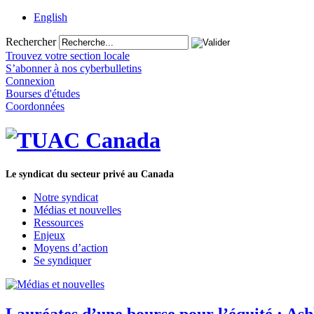
English
Rechercher
Trouvez votre section locale
S’abonner à nos cyberbulletins
Connexion
Bourses d'études
Coordonnées
Le syndicat du secteur privé au Canada
Notre syndicat
Médias et nouvelles
Ressources
Enjeux
Moyens d’action
Se syndiquer
Lauréates d’une bourse pour l’équité : Ash