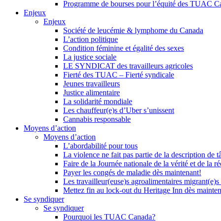
Programme de bourses pour l’équité des TUAC C
Enjeux
Enjeux
Société de leucémie & lymphome du Canada
L’action politique
Condition féminine et égalité des sexes
La justice sociale
LE SYNDICAT des travailleurs agricoles
Fierté des TUAC – Fierté syndicale
Jeunes travailleurs
Justice alimentaire
La solidarité mondiale
Les chauffeur(e)s d’Uber s’unissent
Cannabis responsable
Moyens d’action
Moyens d’action
L’abordabilité pour tous
La violence ne fait pas partie de la description de t
Faire de la Journée nationale de la vérité et de la ré
Payer les congés de maladie dès maintenant!
Les travailleur(euse)s agroalimentaires migrant(e)s
Mettez fin au lock-out du Heritage Inn dès mainte
Se syndiquer
Se syndiquer
Pourquoi les TUAC Canada?