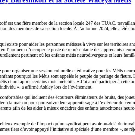
f est une fière membre de la section locale 247 des TUAC, travaillant
n des membres de sa section locale. À l’automne 2024, elle a été ch
ui existe pour aider les personnes métisses à vivre sur les territoires
u l’honneur d’occuper le poste de représentante des apprenants neurodiv
urellement pertinent où les enfants métis neurodivergents et leurs famill
re pour organiser une session culturelle et éducative pour les Métis neur
nfants pourquoi les Métis sont appelés le peuple du perlage de fleurs. Les
étis et ont appris certains mots métchifs. « J’ai aimé participer à cette a
’individu », a affirmé Ashley lors de l’événement.
s confortables qui incluent des écouteurs éliminateurs de bruits, des jouet
er à la maison pour poursuivre leur apprentissage à l’extérieur du centre
parents afin de les aider à mieux encadrer des enfants autochtones ne
lleux exemple de l’impact qu’un syndicat peut avoir au-delà du travail
ommes fiers d’avoir appuyé l’initiative si spéciale d’une membre », se