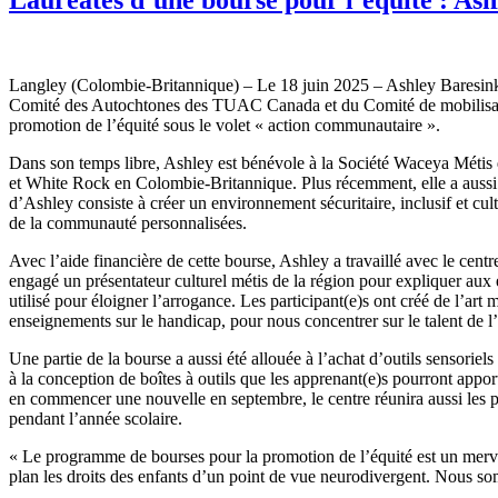
Langley (Colombie-Britannique) – Le 18 juin 2025 – Ashley Baresinkof
Comité des Autochtones des TUAC Canada et du Comité de mobilisatio
promotion de l’équité sous le volet « action communautaire ».
Dans son temps libre, Ashley est bénévole à la Société Waceya Métis q
et White Rock en Colombie-Britannique. Plus récemment, elle a aussi e
d’Ashley consiste à créer un environnement sécuritaire, inclusif et cult
de la communauté personnalisées.
Avec l’aide financière de cette bourse, Ashley a travaillé avec le cent
engagé un présentateur culturel métis de la région pour expliquer aux e
utilisé pour éloigner l’arrogance. Les participant(e)s ont créé de l’art m
enseignements sur le handicap, pour nous concentrer sur le talent de l
Une partie de la bourse a aussi été allouée à l’achat d’outils sensoriel
à la conception de boîtes à outils que les apprenant(e)s pourront apport
en commencer une nouvelle en septembre, le centre réunira aussi les 
pendant l’année scolaire.
« Le programme de bourses pour la promotion de l’équité est un mervei
plan les droits des enfants d’un point de vue neurodivergent. Nous s