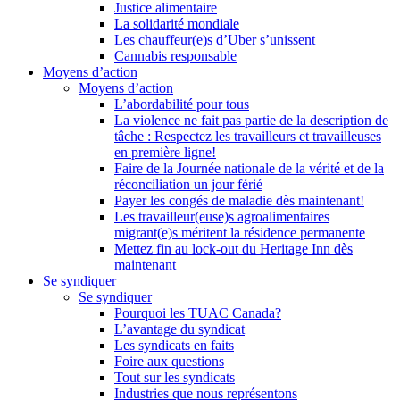
Justice alimentaire
La solidarité mondiale
Les chauffeur(e)s d’Uber s’unissent
Cannabis responsable
Moyens d’action
Moyens d’action
L’abordabilité pour tous
La violence ne fait pas partie de la description de
tâche : Respectez les travailleurs et travailleuses
en première ligne!
Faire de la Journée nationale de la vérité et de la
réconciliation un jour férié
Payer les congés de maladie dès maintenant!
Les travailleur(euse)s agroalimentaires
migrant(e)s méritent la résidence permanente
Mettez fin au lock-out du Heritage Inn dès
maintenant
Se syndiquer
Se syndiquer
Pourquoi les TUAC Canada?
L’avantage du syndicat
Les syndicats en faits
Foire aux questions
Tout sur les syndicats
Industries que nous représentons