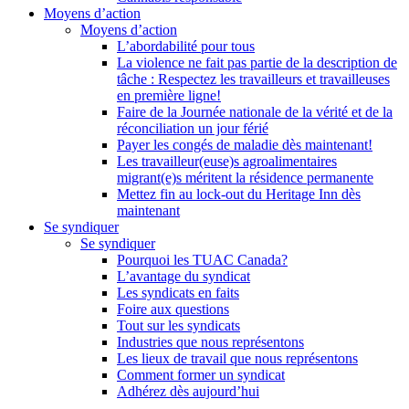
Moyens d’action
Moyens d’action
L’abordabilité pour tous
La violence ne fait pas partie de la description de
tâche : Respectez les travailleurs et travailleuses
en première ligne!
Faire de la Journée nationale de la vérité et de la
réconciliation un jour férié
Payer les congés de maladie dès maintenant!
Les travailleur(euse)s agroalimentaires
migrant(e)s méritent la résidence permanente
Mettez fin au lock-out du Heritage Inn dès
maintenant
Se syndiquer
Se syndiquer
Pourquoi les TUAC Canada?
L’avantage du syndicat
Les syndicats en faits
Foire aux questions
Tout sur les syndicats
Industries que nous représentons
Les lieux de travail que nous représentons
Comment former un syndicat
Adhérez dès aujourd’hui