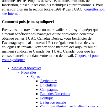
domaines tels les emplois de service, de transformation, de
fabrication, ainsi que les emplois techniques et professionnels. Pour
en savoir plus sur la section locale 1991-P des TUAC,
consultez son
site Internet
.
Comment puis-je me syndiquer?
Êtes-vous une travailleuse ou un travailleur non syndiqué(e) qui
aimerait bénéficier des avantages d’une convention collective
obtenue par les TUAC Canada? Désirez-vous bénéficier de
l’avantage syndical au travail? Est-ce également le cas de vos
collègues de travail? Devenez donc membre dès aujourd’hui du
meilleur syndicat au Canada, les TUAC Canada, pour que les
choses s’améliorent dans votre milieu de travail.
Cliquez ici pour
vous syndiquer
.
Médias et nouvelles
Nouvelles
Sujets
Agriculture
En chiffres
Campagnes
Bulletins Directions
Politique
La justice sociale
Condition féminine et égalité des sexes