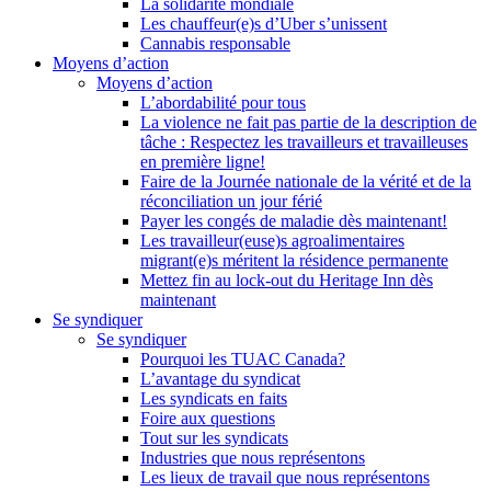
La solidarité mondiale
Les chauffeur(e)s d’Uber s’unissent
Cannabis responsable
Moyens d’action
Moyens d’action
L’abordabilité pour tous
La violence ne fait pas partie de la description de
tâche : Respectez les travailleurs et travailleuses
en première ligne!
Faire de la Journée nationale de la vérité et de la
réconciliation un jour férié
Payer les congés de maladie dès maintenant!
Les travailleur(euse)s agroalimentaires
migrant(e)s méritent la résidence permanente
Mettez fin au lock-out du Heritage Inn dès
maintenant
Se syndiquer
Se syndiquer
Pourquoi les TUAC Canada?
L’avantage du syndicat
Les syndicats en faits
Foire aux questions
Tout sur les syndicats
Industries que nous représentons
Les lieux de travail que nous représentons