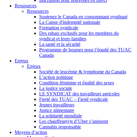
Inscription pour nouvelles en direct
Ressources
Ressources
Soutenez le Canada en consommant syndiqué
La Caisse d'indemnité nationale
Formation syndicale
Des rabais exclusifs pour les membres du
syndicat et leurs families
La santé et la sécurité
Programme de bourses pour l’équité des TUAC
Canada
Enjeux
Enjeux
Société de leucémie & lymphome du Canada
L’action politique
Condition féminine et égalité des sexes
La justice sociale
LE SYNDICAT des travailleurs agricoles
Fierté des TUAC – Fierté syndicale
Jeunes travailleurs
Justice alimentaire
La solidarité mondiale
Les chauffeur(e)s d’Uber s’unissent
Cannabis responsable
Moyens d’action