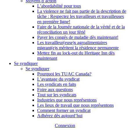
Moyens d’action
L’abordabilité pour tous
La violence ne fait pas partie de la description de
tâche : Respectez les travailleurs et travailleuses
en première ligne!
Faire de la Journée nationale de la vérité et de la
réconciliation un jour férié
Payer les congés de maladie dès maintenant!
Les travailleur(euse)s agroalimentaires
migrant(e)s méritent la résidence permanente
Mettez fin au lock-out du Heritage Inn dès
maintenant
Se syndiquer
Se syndiquer
Pourquoi les TUAC Canada?
L’avantage du syndicat
Les syndicats en faits
Foire aux questions
Tout sur les syndicats
Industries que nous représentons
Les lieux de travail que nous représentons
Comment former un syndicat
Adhérez dès aujourd’hui
Connexion