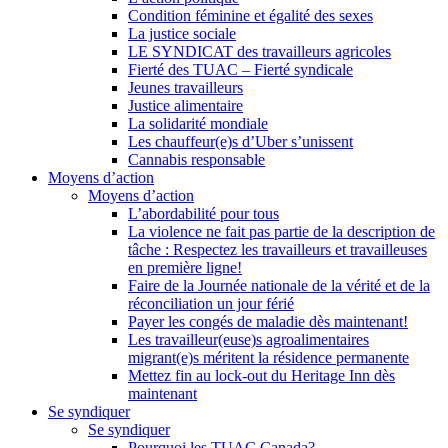
Condition féminine et égalité des sexes
La justice sociale
LE SYNDICAT des travailleurs agricoles
Fierté des TUAC – Fierté syndicale
Jeunes travailleurs
Justice alimentaire
La solidarité mondiale
Les chauffeur(e)s d’Uber s’unissent
Cannabis responsable
Moyens d’action
Moyens d’action
L’abordabilité pour tous
La violence ne fait pas partie de la description de
tâche : Respectez les travailleurs et travailleuses
en première ligne!
Faire de la Journée nationale de la vérité et de la
réconciliation un jour férié
Payer les congés de maladie dès maintenant!
Les travailleur(euse)s agroalimentaires
migrant(e)s méritent la résidence permanente
Mettez fin au lock-out du Heritage Inn dès
maintenant
Se syndiquer
Se syndiquer
Pourquoi les TUAC Canada?