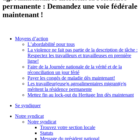
permanente : Demandez une voie fédérale
maintenant !
Moyens d’action
L’abordabilité pour tous
La violence ne fait pas partie de la description de tâche :
Respectez les travailleurs et travailleuses en première
ligne!
Faire de la Journée nationale de la vérité et de la
réconciliation un jour férié
Payer les congés de maladie dès maintenant!
Les travailleur(euse)s agroalimentaires migrant(e)s
méritent la résidence permanente
Mettez fin au lock-out du Heritage Inn dès maintenant
Se syndiquer
Notre syndicat
Notre syndicat
Trouvez votre section locale
Statuts
Message du président national