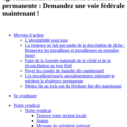
permanente : Demandez une voie fédérale
maintenant !
Moyens d’action
L’abordabilité pour tous
La violence ne fait pas partie de la description de tâche :
Respectez les travailleurs et travailleuses en première
ligne!
Faire de la Journée nationale de la vérité et de la
réconciliation un jour férié
Payer les congés de maladie dès maintenant!
Les travailleur(euse)s agroalimentaires migrant(e)s
méritent la résidence permanente
Mettez fin au lock-out du Heritage Inn dès maintenant
Se syndiquer
Notre syndicat
Notre syndicat
Trouvez votre section locale
Statuts
Message du président national