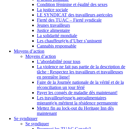
Condition féminine et égalité des sexes
La justice sociale
LE SYNDICAT des travailleurs agricoles
Fierté des TUAC – Fierté syndicale
Jeunes travailleurs
Justice alimentaire
La solidarité mondiale
Les chauffeur(e)s d’Uber s’unissent
Cannabis responsable
Moyens d’action
Moyens d’action
L’abordabilité pour tous
La violence ne fait pas partie de la description de
tâche : Respectez les travailleurs et travailleuses
en première ligne!
Faire de la Journée nationale de la vérité et de la
réconciliation un jour férié
Payer les congés de maladie dès maintenant!
Les travailleur(euse)s agroalimentaires
migrant(e)s méritent la résidence permanente
Mettez fin au lock-out du Heritage Inn dès
maintenant
Se syndiquer
Se syndiquer
Pourquoi les TUAC Canada?