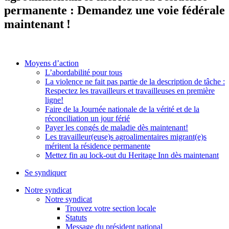
permanente : Demandez une voie fédérale
maintenant !
Moyens d’action
L’abordabilité pour tous
La violence ne fait pas partie de la description de tâche :
Respectez les travailleurs et travailleuses en première
ligne!
Faire de la Journée nationale de la vérité et de la
réconciliation un jour férié
Payer les congés de maladie dès maintenant!
Les travailleur(euse)s agroalimentaires migrant(e)s
méritent la résidence permanente
Mettez fin au lock-out du Heritage Inn dès maintenant
Se syndiquer
Notre syndicat
Notre syndicat
Trouvez votre section locale
Statuts
Message du président national