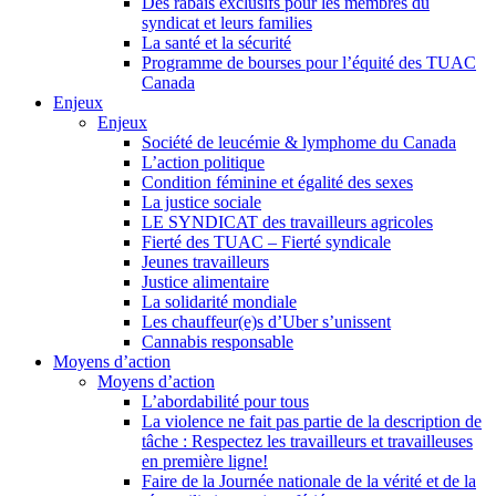
Des rabais exclusifs pour les membres du
syndicat et leurs families
La santé et la sécurité
Programme de bourses pour l’équité des TUAC
Canada
Enjeux
Enjeux
Société de leucémie & lymphome du Canada
L’action politique
Condition féminine et égalité des sexes
La justice sociale
LE SYNDICAT des travailleurs agricoles
Fierté des TUAC – Fierté syndicale
Jeunes travailleurs
Justice alimentaire
La solidarité mondiale
Les chauffeur(e)s d’Uber s’unissent
Cannabis responsable
Moyens d’action
Moyens d’action
L’abordabilité pour tous
La violence ne fait pas partie de la description de
tâche : Respectez les travailleurs et travailleuses
en première ligne!
Faire de la Journée nationale de la vérité et de la