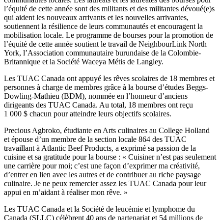
l’équité de cette année sont des militants et des militantes dévoué(e)s
qui aident les nouveaux arrivants et les nouvelles arrivantes,
soutiennent la résilience de leurs communautés et encouragent la
mobilisation locale. Le programme de bourses pour la promotion de
l’équité de cette année soutient le travail de NeighbourLink North
York, l’Association communautaire burundaise de la Colombie-
Britannique et la Société Waceya Métis de Langley.
Les TUAC Canada ont appuyé les rêves scolaires de 18 membres et
personnes à charge de membres grâce à la bourse d’études Beggs-
Dowling-Mathieu (BDM), nommée en l’honneur d’anciens
dirigeants des TUAC Canada. Au total, 18 membres ont reçu
1 000 $ chacun pour atteindre leurs objectifs scolaires.
Precious Agbroko, étudiante en Arts culinaires au College Holland
et épouse d’un membre de la section locale 864 des TUAC
travaillant à Atlantic Beef Products, a exprimé sa passion de la
cuisine et sa gratitude pour la bourse : « Cuisiner n’est pas seulement
une carrière pour moi; c’est une façon d’exprimer ma créativité,
d’entrer en lien avec les autres et de contribuer au riche paysage
culinaire. Je ne peux remercier assez les TUAC Canada pour leur
appui en m’aidant à réaliser mon rêve. »
Les TUAC Canada et la Société de leucémie et lymphome du
Canada (SLLC) célèbrent 40 ans de partenariat et 54 millions de