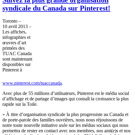
syndicale du Canada sur Pinterest!
Toronto –
10
avril
2013 –
Les
affiches
,
infographies
et
œuvres
d’art
primées
des
TUAC
Canada
sont
maintenant
disponibles
sur
Pinterest
à
www.pinterest.com/
tuaccanada
.
Avec
plus de 55 millions
d’utilisateurs
,
Pinterest
est
le
média
social
d’affichage
et de
partage
d’images
qui
connaît
la
croissance
la plus
rapide
sur
la Toile.
«
À
titre
d’organisation
syndicale
la plus
progressiste
au Canada et
de
porte-parole
des
familles
ouvrières
,
nous
nous
réjouissons
de
notre
toute
nouvelle initiative
axée
sur
les
médias
sociaux
qui
nous
permettra
de rester en contact
avec
nos
membres
, nos
ami
(e)s et nos