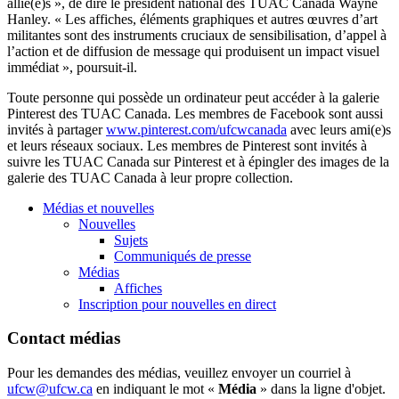
allié
(e)s », de dire le
président
national des
TUAC
Canada Wayne
Hanley. « Les
affiches
,
éléments
graphiques
et
autres
œuvres
d’art
militantes
sont
des instruments
cruciaux
de
sensibilisation
,
d’appel
à
l’action
et de diffusion de message qui
produisent
un impact
visuel
immédiat
»,
poursuit-il
.
Toute
personne
qui
possède
un
ordinateur
peut
accéder
à
la
galerie
Pinterest
des
TUAC
Canada. Les
membres
de Facebook
sont
aussi
invités
à
partager
www.pinterest.com/
ufcwcanada
avec
leurs
ami
(e)s
et
leurs
réseaux
sociaux
. Les
membres
de
Pinterest
sont
invités
à
suivre
les
TUAC
Canada
sur
Pinterest
et
à
épingler
des images de la
galerie
des
TUAC
Canada
à
leur
propre
collection.
Médias et nouvelles
Nouvelles
Sujets
Communiqués de presse
Médias
Affiches
Inscription pour nouvelles en direct
Contact médias
Pour les demandes des médias, veuillez envoyer un courriel à
ufcw@ufcw.ca
en indiquant le mot «
Média
» dans la ligne d'objet.