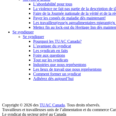
L’abordabilité pour tous
La violence ne fait pas partie de la description de t
Faire de la Journée nationale de la vérité et de la ré
Payer les congés de maladie dès maintenant!
Les travailleur(euse)s agroalimentaires migrant(e)s
Mettez fin au lock-out du Heritage Inn dès mainte
Se syndiquer
Se syndiquer
Pourquoi les TUAC Canada?
L’avantage du syndicat
Les syndicats en faits
Foire aux questions
Tout sur les syndicats
Industries que nous représentons
Les lieux de travail que nous représentons
Comment former un syndicat
Adhérez dès aujourd’hui
Copyright © 2026 des
TUAC Canada
. Tous droits réservés.
Travailleurs et travailleuses unis de l’alimentation et du commerce Ca
Le syndicat du secteur privé au Canada