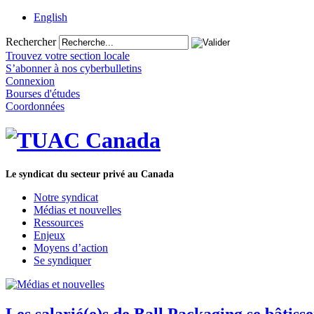
English
Rechercher
Trouvez votre section locale
S’abonner à nos cyberbulletins
Connexion
Bourses d'études
Coordonnées
Le syndicat du secteur privé au Canada
Notre syndicat
Médias et nouvelles
Ressources
Enjeux
Moyens d’action
Se syndiquer
Les salarié(e)s de Ball Packaging se bâtis