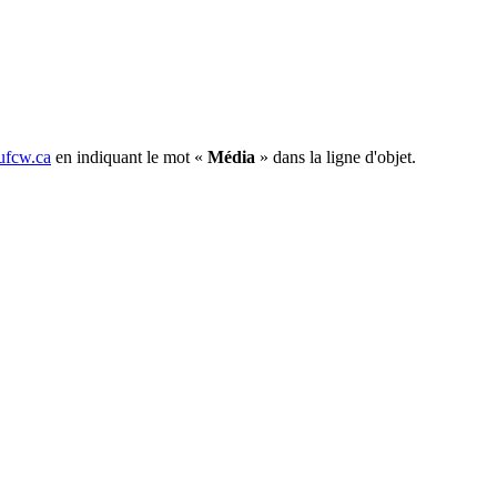
fcw.ca
en indiquant le mot «
Média
» dans la ligne d'objet.