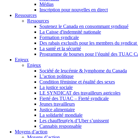
Médias
Inscription pour nouvelles en direct
Ressources
Ressources
Soutenez le Canada en consommant syndiqué
La Caisse d'indemnité nationale
Formation syndicale
Des rabais exclusifs pour les membres du syndicat e
La santé et la sécurité
Programme de bourses pour l’équité des TUAC C
Enjeux
Enjeux
Société de leucémie & lymphome du Canada
L’action politique
Condition féminine et égalité des sexes
La justice sociale
LE SYNDICAT des travailleurs agricoles
Fierté des TUAC – Fierté syndicale
Jeunes travailleurs
Justice alimentaire
La solidarité mondiale
Les chauffeur(e)s d’Uber s’unissent
Cannabis responsable
Moyens d’action
Moyens d’action