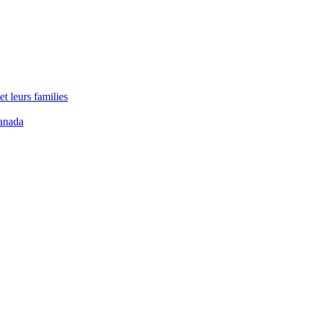
t leurs families
anada