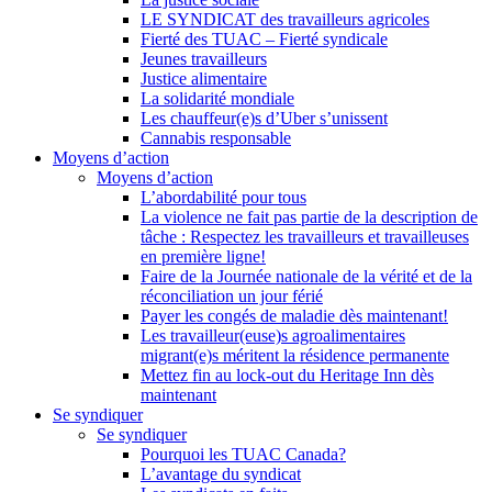
LE SYNDICAT des travailleurs agricoles
Fierté des TUAC – Fierté syndicale
Jeunes travailleurs
Justice alimentaire
La solidarité mondiale
Les chauffeur(e)s d’Uber s’unissent
Cannabis responsable
Moyens d’action
Moyens d’action
L’abordabilité pour tous
La violence ne fait pas partie de la description de
tâche : Respectez les travailleurs et travailleuses
en première ligne!
Faire de la Journée nationale de la vérité et de la
réconciliation un jour férié
Payer les congés de maladie dès maintenant!
Les travailleur(euse)s agroalimentaires
migrant(e)s méritent la résidence permanente
Mettez fin au lock-out du Heritage Inn dès
maintenant
Se syndiquer
Se syndiquer
Pourquoi les TUAC Canada?
L’avantage du syndicat