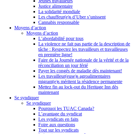
Jeunes travailleurs
Justice alimentaire
La solidarité mondiale
Les chauffeur(e)s d’Uber s’unissent
Cannabis responsable
Moyens d’action
Moyens d’action
L’abordabilité pour tous
La violence ne fait pas partie de la description de
tâche : Respectez les travailleurs et travailleuses
en première ligne!
Faire de la Journée nationale de la vérité et de la
réconciliation un jour férié
Payer les congés de maladie dès maintenant!
Les travailleur(euse)s agroalimentaires
migrant(e)s méritent la résidence permanente
Mettez fin au lock-out du Heritage Inn dès
maintenant
Se syndiquer
Se syndiquer
Pourquoi les TUAC Canada?
L’avantage du syndicat
Les syndicats en faits
Foire aux questions
Tout sur les syndicats