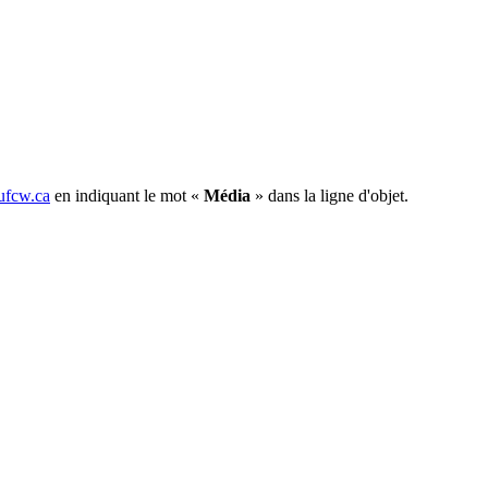
fcw.ca
en indiquant le mot «
Média
» dans la ligne d'objet.