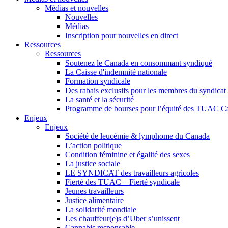
Médias et nouvelles
Nouvelles
Médias
Inscription pour nouvelles en direct
Ressources
Ressources
Soutenez le Canada en consommant syndiqué
La Caisse d'indemnité nationale
Formation syndicale
Des rabais exclusifs pour les membres du syndicat e
La santé et la sécurité
Programme de bourses pour l’équité des TUAC C
Enjeux
Enjeux
Société de leucémie & lymphome du Canada
L’action politique
Condition féminine et égalité des sexes
La justice sociale
LE SYNDICAT des travailleurs agricoles
Fierté des TUAC – Fierté syndicale
Jeunes travailleurs
Justice alimentaire
La solidarité mondiale
Les chauffeur(e)s d’Uber s’unissent
Cannabis responsable