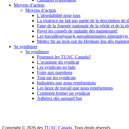
Moyens d’action
Moyens d’action
L’abordabilité pour tous
La violence ne fait pas partie de la description de t
Faire de la Journée nationale de la vérité et de la ré
Payer les congés de maladie dès maintenant!
Les travailleur(euse)s agroalimentaires migrant(e)s
Mettez fin au lock-out du Heritage Inn dès mainte
Se syndiquer
Se syndiquer
Pourquoi les TUAC Canada?
L’avantage du syndicat
Les syndicats en faits
Foire aux questions
Tout sur les syndicats
Industries que nous représentons
Les lieux de travail que nous représentons
Comment former un syndicat
Adhérez dès aujourd’hui
Copyright © 2026 des
TUAC Canada
. Tous droits réservés.