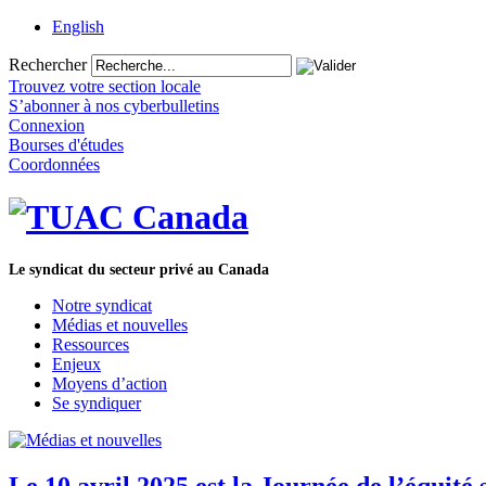
English
Rechercher
Trouvez votre section locale
S’abonner à nos cyberbulletins
Connexion
Bourses d'études
Coordonnées
Le syndicat du secteur privé au Canada
Notre syndicat
Médias et nouvelles
Ressources
Enjeux
Moyens d’action
Se syndiquer
Le 10 avril 2025 est la Journée de l’équité 