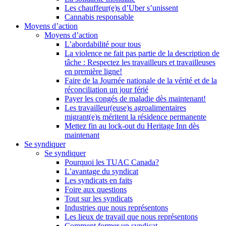
Les chauffeur(e)s d’Uber s’unissent
Cannabis responsable
Moyens d’action
Moyens d’action
L’abordabilité pour tous
La violence ne fait pas partie de la description de
tâche : Respectez les travailleurs et travailleuses
en première ligne!
Faire de la Journée nationale de la vérité et de la
réconciliation un jour férié
Payer les congés de maladie dès maintenant!
Les travailleur(euse)s agroalimentaires
migrant(e)s méritent la résidence permanente
Mettez fin au lock-out du Heritage Inn dès
maintenant
Se syndiquer
Se syndiquer
Pourquoi les TUAC Canada?
L’avantage du syndicat
Les syndicats en faits
Foire aux questions
Tout sur les syndicats
Industries que nous représentons
Les lieux de travail que nous représentons
Comment former un syndicat