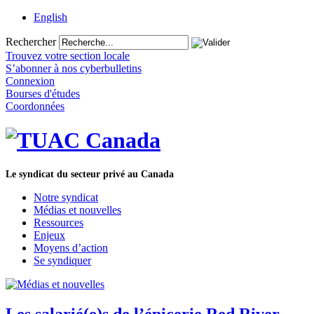
English
Rechercher
Trouvez votre section locale
S’abonner à nos cyberbulletins
Connexion
Bourses d'études
Coordonnées
Le syndicat du secteur privé au Canada
Notre syndicat
Médias et nouvelles
Ressources
Enjeux
Moyens d’action
Se syndiquer
Les salarié(e)s de l’épicerie Red River