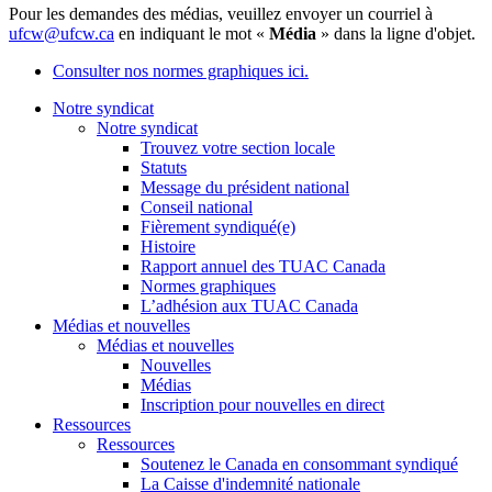
Pour les demandes des médias, veuillez envoyer un courriel à
ufcw@ufcw.ca
en indiquant le mot «
Média
» dans la ligne d'objet.
Consulter nos normes graphiques ici.
Notre syndicat
Notre syndicat
Trouvez votre section locale
Statuts
Message du président national
Conseil national
Fièrement syndiqué(e)
Histoire
Rapport annuel des TUAC Canada
Normes graphiques
L’adhésion aux TUAC Canada
Médias et nouvelles
Médias et nouvelles
Nouvelles
Médias
Inscription pour nouvelles en direct
Ressources
Ressources
Soutenez le Canada en consommant syndiqué
La Caisse d'indemnité nationale