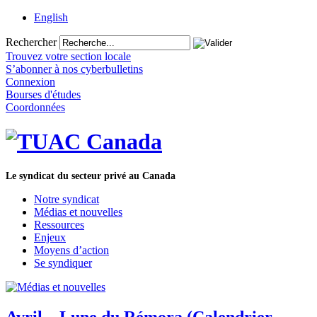
English
Rechercher
Trouvez votre section locale
S’abonner à nos cyberbulletins
Connexion
Bourses d'études
Coordonnées
Le syndicat du secteur privé au Canada
Notre syndicat
Médias et nouvelles
Ressources
Enjeux
Moyens d’action
Se syndiquer
Avril – Lune du Rémora (Calendrier