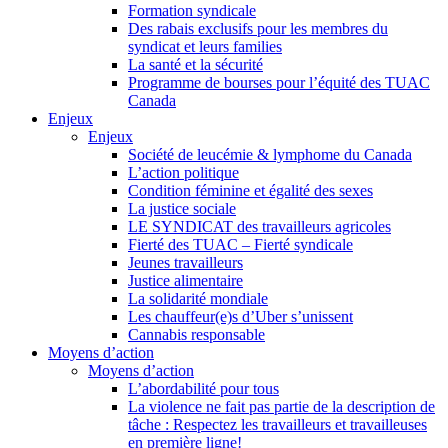
Formation syndicale
Des rabais exclusifs pour les membres du
syndicat et leurs families
La santé et la sécurité
Programme de bourses pour l’équité des TUAC
Canada
Enjeux
Enjeux
Société de leucémie & lymphome du Canada
L’action politique
Condition féminine et égalité des sexes
La justice sociale
LE SYNDICAT des travailleurs agricoles
Fierté des TUAC – Fierté syndicale
Jeunes travailleurs
Justice alimentaire
La solidarité mondiale
Les chauffeur(e)s d’Uber s’unissent
Cannabis responsable
Moyens d’action
Moyens d’action
L’abordabilité pour tous
La violence ne fait pas partie de la description de
tâche : Respectez les travailleurs et travailleuses
en première ligne!