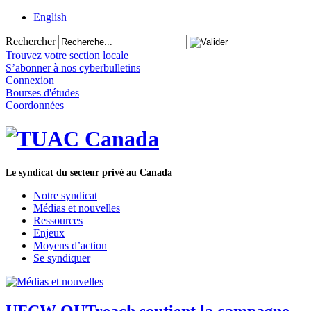
English
Rechercher
Trouvez votre section locale
S’abonner à nos cyberbulletins
Connexion
Bourses d'études
Coordonnées
Le syndicat du secteur privé au Canada
Notre syndicat
Médias et nouvelles
Ressources
Enjeux
Moyens d’action
Se syndiquer
UFCW OUTreach soutient la campagne