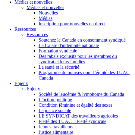
Médias et nouvelles
Médias et nouvelles
Nouvelles
Médias
Inscription pour nouvelles en direct
Ressources
Ressources
Soutenez le Canada en consommant syndiqué
La Caisse d'indemnité nationale
Formation syndicale
Des rabais exclusifs pour les membres du
syndicat et leurs families
La santé et la sécurité
Programme de bourses pour l’équité des TUAC
Canada
Enjeux
Enjeux
Société de leucémie & lymphome du Canada
L’action politique
Condition féminine et égalité des sexes
La justice sociale
LE SYNDICAT des travailleurs agricoles
Fierté des TUAC – Fierté syndicale
Jeunes travailleurs
Justice alimentaire