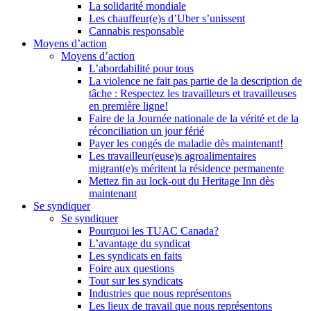
La solidarité mondiale
Les chauffeur(e)s d’Uber s’unissent
Cannabis responsable
Moyens d’action
Moyens d’action
L’abordabilité pour tous
La violence ne fait pas partie de la description de
tâche : Respectez les travailleurs et travailleuses
en première ligne!
Faire de la Journée nationale de la vérité et de la
réconciliation un jour férié
Payer les congés de maladie dès maintenant!
Les travailleur(euse)s agroalimentaires
migrant(e)s méritent la résidence permanente
Mettez fin au lock-out du Heritage Inn dès
maintenant
Se syndiquer
Se syndiquer
Pourquoi les TUAC Canada?
L’avantage du syndicat
Les syndicats en faits
Foire aux questions
Tout sur les syndicats
Industries que nous représentons
Les lieux de travail que nous représentons