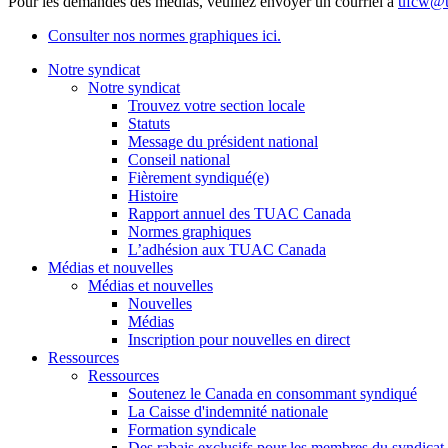
Pour les demandes des médias, veuillez envoyer un courriel à
ufcw@u
Consulter nos normes graphiques ici.
Notre syndicat
Notre syndicat
Trouvez votre section locale
Statuts
Message du président national
Conseil national
Fièrement syndiqué(e)
Histoire
Rapport annuel des TUAC Canada
Normes graphiques
L’adhésion aux TUAC Canada
Médias et nouvelles
Médias et nouvelles
Nouvelles
Médias
Inscription pour nouvelles en direct
Ressources
Ressources
Soutenez le Canada en consommant syndiqué
La Caisse d'indemnité nationale
Formation syndicale
Des rabais exclusifs pour les membres du syndicat e