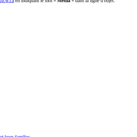
fcw.ca
en indiquant le mot «
Média
» dans la ligne d'objet.
t leurs families