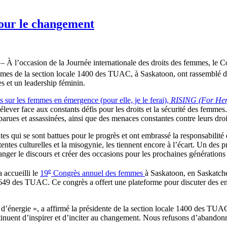
our le changement
À l’occasion de la Journée internationale des droits des femmes, le 
es de la section locale 1400 des TUAC, à Saskatoon, ont rassemblé de
s et un leadership féminin.
 sur les femmes en émergence (pour elle, je le ferai),
RISING (For Her,
ever face aux constants défis pour les droits et la sécurité des femmes.
parues et assassinées, ainsi que des menaces constantes contre leurs droi
s qui se sont battues pour le progrès et ont embrassé la responsabilité
ttentes culturelles et la misogynie, les tiennent encore à l’écart. Un des
nger le discours et créer des occasions pour les prochaines générations 
e
 accueilli le
19
Congrès annuel des femmes
à Saskatoon, en Saskatch
649 des TUAC. Ce congrès a offert une plateforme pour discuter des enje
d’énergie », a affirmé la présidente de la section locale 1400 des TUAC
inuent d’inspirer et d’inciter au changement. Nous refusons d’abandonne