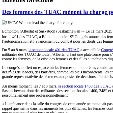
Des femmes des TUAC mènent la charge p
Edmonton (Alberta) et Saskatoon (Saskatchewan) – Le 11 mars 2025 – 
e
locale 401 des TUAC, à Edmonton, et le 19
Congrès annuel des femm
l’autonomisation et l’avancement du combat pour les droits des femme
Du 5 au 8 mars,
la section locale 401 des TUAC
a accueilli le
Congrès
militantes des TUAC de toute l’Alberta, créant une plateforme pour s’él
contre les femmes, de la crise des femmes et des filles autochtones dis
Le congrès a offert un espace où les femmes ont honoré les combattante
des rôles de leaders, des barrières, comme les biais inconscients, les a
grande représentativité des femmes aux postes de décisions afin de cha
Au même moment, les 7 et 8 mars,
la section locale 1400 des TUAC
a
Saskatchewan, dont des militantes des sections locales 1400, 248P et 
personnellement que professionnellement.
« L’ambiance dans la salle du congrès de cette année ne manquait pas 
rappel que même dans les moments les plus difficiles, les femmes cont
une communauté plus forte et résiliente. »