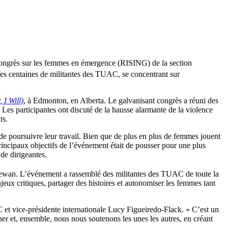
Congrès sur les femmes en émergence (RISING) de la section
s centaines de militantes des TUAC, se concentrant sur
 I Will)
, à Edmonton, en Alberta. Le galvanisant congrès a réuni des
 Les participantes ont discuté de la hausse alarmante de la violence
ts.
 de poursuivre leur travail. Bien que de plus en plus de femmes jouent
 principaux objectifs de l’événement était de pousser pour une plus
de dirigeantes.
ewan. L’événement a rassemblé des militantes des TUAC de toute la
ux critiques, partager des histoires et autonomiser les femmes tant
 et vice-présidente internationale Lucy Figueiredo-Flack. « C’est un
r et, ensemble, nous nous soutenons les unes les autres, en créant