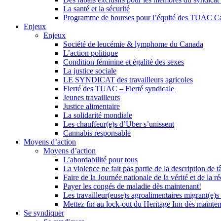
La santé et la sécurité
Programme de bourses pour l’équité des TUAC C
Enjeux
Enjeux
Société de leucémie & lymphome du Canada
L’action politique
Condition féminine et égalité des sexes
La justice sociale
LE SYNDICAT des travailleurs agricoles
Fierté des TUAC – Fierté syndicale
Jeunes travailleurs
Justice alimentaire
La solidarité mondiale
Les chauffeur(e)s d’Uber s’unissent
Cannabis responsable
Moyens d’action
Moyens d’action
L’abordabilité pour tous
La violence ne fait pas partie de la description de t
Faire de la Journée nationale de la vérité et de la ré
Payer les congés de maladie dès maintenant!
Les travailleur(euse)s agroalimentaires migrant(e)s
Mettez fin au lock-out du Heritage Inn dès mainte
Se syndiquer